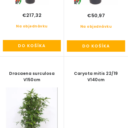
PRÍSLUŠENSTVO
€217,32
€50,97
KVETINÁČE
Na objednávku
Na objednávku
KVETINÁČE A OBALY NA RASTLINY
DO KOŠÍKA
DO KOŠÍKA
ZNAČKY
Obchodné podmienky
Dracaena surculosa
Caryota mitis 22/19
Podmienky ochrany osobných údajov
O nás
V150cm
V140cm
Spôsoby platby
Informácie o doprave
Kontakt / Právne údaje