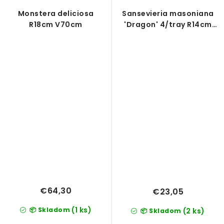
Monstera deliciosa
Sansevieria masoniana
R18cm V70cm
'Dragon' 4/tray R14cm
V45cm
€64,30
€23,05
(1 ks)
📦 Skladom
(2 ks)
📦 Skladom