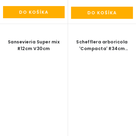
DO KOŠÍKA
DO KOŠÍKA
Sansevieria Super mix
Schefflera arboricola
R12cm V30cm
'Compacta' R34cm
V160cm