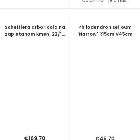
´Columnar´ je u nás...
Schefflera arboricola na
Philodendron selloum
zapletanom kmeni 22/19
'Narrow' R15cm V45cm
V120cm
€169,70
€45,70