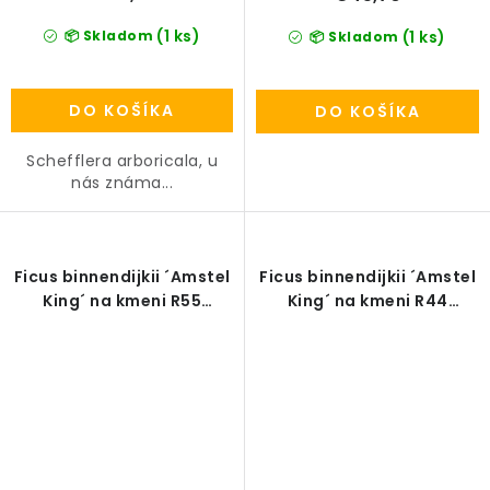
(1 ks)
📦 Skladom
(1 ks)
📦 Skladom
DO KOŠÍKA
DO KOŠÍKA
Schefflera arboricala, u
nás známa...
Ficus binnendijkii ´Amstel
Ficus binnendijkii ´Amstel
King´ na kmeni R55
King´ na kmeni R44
V300cm
V250cm