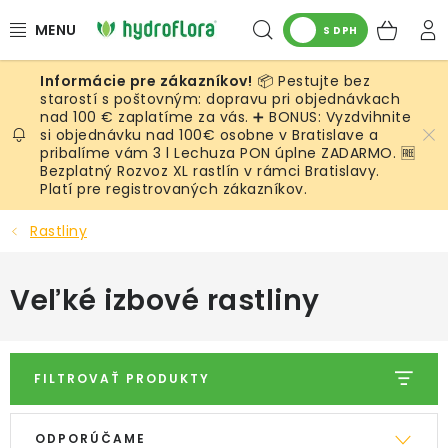
Prejsť
Hľadať
NÁK
na
S DPH
obsah
KOŠ
📦 Pestujte bez
RASTLINY
starostí s poštovným: dopravu pri objednávkach
nad 100 € zaplatíme za vás. ➕ BONUS: Vyzdvihnite
si objednávku nad 100€ osobne v Bratislave a
UMELÉ RASTLINY
pribalíme vám 3 l Lechuza PON úplne ZADARMO. 🆓
Bezplatný Rozvoz XL rastlín v rámci Bratislavy.
KVETINÁČE
Platí pre registrovaných zákazníkov.
Rastliny
SUBSTRÁTY A PRÍSLUŠENSTVO
Veľké izbové rastliny
SERVIS INTERIÉROVEJ ZELENE
MACHY
FILTROVAŤ PRODUKTY
ŽIVÉ STENY
V
R
ODPORÚČAME