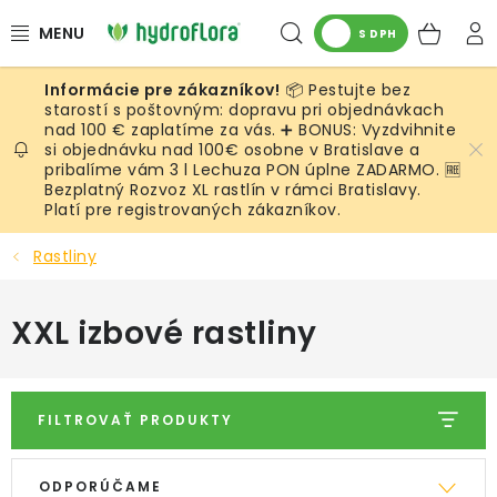
Prejsť
Hľadať
NÁK
na
S DPH
obsah
KOŠ
📦 Pestujte bez
RASTLINY
starostí s poštovným: dopravu pri objednávkach
nad 100 € zaplatíme za vás. ➕ BONUS: Vyzdvihnite
si objednávku nad 100€ osobne v Bratislave a
UMELÉ RASTLINY
pribalíme vám 3 l Lechuza PON úplne ZADARMO. 🆓
Bezplatný Rozvoz XL rastlín v rámci Bratislavy.
KVETINÁČE
Platí pre registrovaných zákazníkov.
Rastliny
SUBSTRÁTY A PRÍSLUŠENSTVO
XXL izbové rastliny
SERVIS INTERIÉROVEJ ZELENE
MACHY
FILTROVAŤ PRODUKTY
ŽIVÉ STENY
V
R
ODPORÚČAME