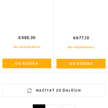
€595,30
€677,10
Na objednávku
Na objednávku
DO KOŠÍKA
DO KOŠÍKA
O
NAČÍTAŤ 20 ĎALŠÍCH
v
l
á
S