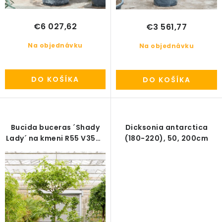
PRÍSLUŠENSTVO
€6 027,62
€3 561,77
KVETINÁČE
Na objednávku
Na objednávku
KVETINÁČE A OBALY NA RASTLINY
DO KOŠÍKA
DO KOŠÍKA
ZNAČKY
Obchodné podmienky
Bucida buceras ´Shady
Dicksonia antarctica
Podmienky ochrany osobných údajov
O nás
Lady´ na kmeni R55 V350-
(180-220), 50, 200cm
Spôsoby platby
Informácie o doprave
400cm
Kontakt / Právne údaje