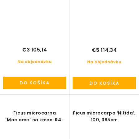
€3 105,14
€5 114,34
Na objednávku
Na objednávku
DO KOŠÍKA
DO KOŠÍKA
Ficus microcarpa
Ficus microcarpa ‘Nitida’,
´Moclame´ na kmeni R47
100, 385cm
V280cm