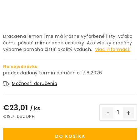
PRÍSLUŠENSTVO
KVETINÁČE
Dracaena lemon lime má krásne vyfarbené listy, vďaka
KVETINÁČE A OBALY NA RASTLINY
čomu pôsobí mimoriadne exoticky. Ako všetky dracény
výborne pomáha čistiť okolitý vzduch.
Viac informácií
ZNAČKY
Na objednávku
17.8.2026
Obchodné podmienky
Podmienky ochrany osobných údajov
O nás
Možnosti doručenia
Spôsoby platby
Informácie o doprave
Kontakt / Právne údaje
€23,01
/ ks
€18,71 bez DPH
Jednotková cena:
DO KOŠÍKA