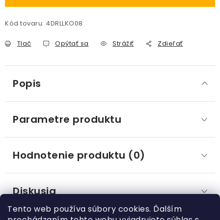
Kód tovaru:
4DRLLKO08
Tlač
Opýtať sa
Strážiť
Zdieľať
Popis
Parametre produktu
Hodnotenie produktu (0)
Diskusia
Tento web používa súbory cookies. Ďalším
prechádzaním tohto webu vyjadrujete súhlas s