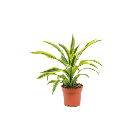
ODBORNÉ ČLÁNKY
MACHOVÉ STENY
INTERIÉROVÉ DEKORÁCIE
BLOG
NA OBJEDNÁVKU
AKCIA
NOVINKY
TEDE
SUBSTRÁTY A HNOJIVÁ