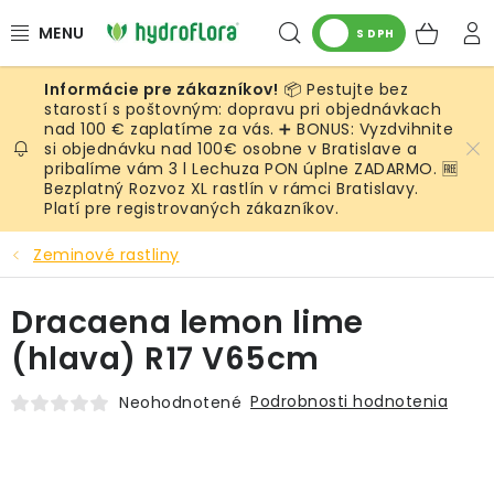
Prejsť
Hľadať
NÁK
na
S DPH
obsah
KOŠ
📦 Pestujte bez
RASTLINY
starostí s poštovným: dopravu pri objednávkach
nad 100 € zaplatíme za vás. ➕ BONUS: Vyzdvihnite
si objednávku nad 100€ osobne v Bratislave a
UMELÉ RASTLINY
pribalíme vám 3 l Lechuza PON úplne ZADARMO. 🆓
Bezplatný Rozvoz XL rastlín v rámci Bratislavy.
KVETINÁČE
Platí pre registrovaných zákazníkov.
Zeminové rastliny
SUBSTRÁTY A PRÍSLUŠENSTVO
Dracaena lemon lime
SERVIS INTERIÉROVEJ ZELENE
(hlava) R17 V65cm
MACHY
Podrobnosti hodnotenia
Neohodnotené
ŽIVÉ STENY