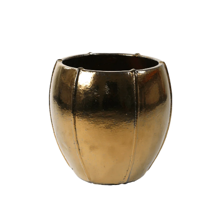
ODBORNÉ ČLÁNKY
MACHOVÉ STENY
INTERIÉROVÉ DEKORÁCIE
BLOG
NA OBJEDNÁVKU
AKCIA
NOVINKY
TEDE
SUBSTRÁTY A HNOJIVÁ