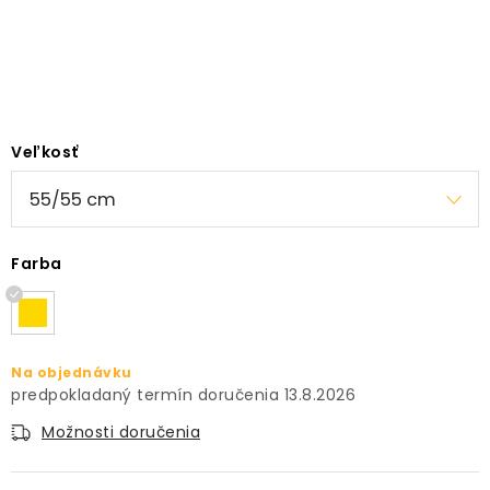
PRÍSLUŠENSTVO
KVETINÁČE
KVETINÁČE A OBALY NA RASTLINY
Veľkosť
ZNAČKY
Obchodné podmienky
Farba
Podmienky ochrany osobných údajov
O nás
Spôsoby platby
Informácie o doprave
Kontakt / Právne údaje
Na objednávku
13.8.2026
Možnosti doručenia