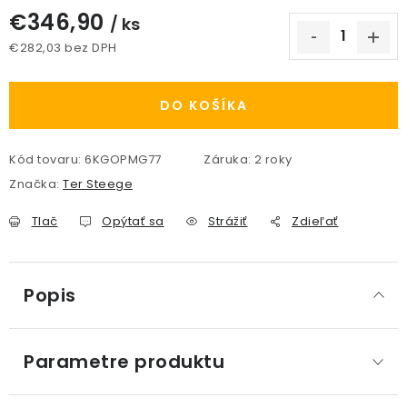
€346,90
/ ks
€282,03 bez DPH
Jednotková cena:
DO KOŠÍKA
Kód tovaru:
6KGOPMG77
Záruka
:
2 roky
Značka:
Ter Steege
Tlač
Opýtať sa
Strážiť
Zdieľať
Popis
Parametre produktu