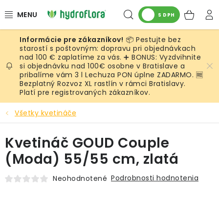
Prejsť
Hľadať
NÁK
na
S DPH
obsah
KOŠ
📦 Pestujte bez
RASTLINY
starostí s poštovným: dopravu pri objednávkach
nad 100 € zaplatíme za vás. ➕ BONUS: Vyzdvihnite
si objednávku nad 100€ osobne v Bratislave a
UMELÉ RASTLINY
pribalíme vám 3 l Lechuza PON úplne ZADARMO. 🆓
Bezplatný Rozvoz XL rastlín v rámci Bratislavy.
KVETINÁČE
Platí pre registrovaných zákazníkov.
Všetky kvetináče
SUBSTRÁTY A PRÍSLUŠENSTVO
Kvetináč GOUD Couple
SERVIS INTERIÉROVEJ ZELENE
(Moda) 55/55 cm, zlatá
MACHY
Podrobnosti hodnotenia
Neohodnotené
ŽIVÉ STENY