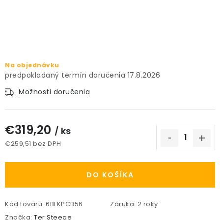
PRÍSLUŠENSTVO
KVETINÁČE
KVETINÁČE A OBALY NA RASTLINY
Na objednávku
17.8.2026
ZNAČKY
Možnosti doručenia
Obchodné podmienky
€319,20
/ ks
Podmienky ochrany osobných údajov
O nás
€259,51 bez DPH
Spôsoby platby
Informácie o doprave
Jednotková cena:
Kontakt / Právne údaje
DO KOŠÍKA
Kód tovaru:
6BLKPCB56
Záruka
:
2 roky
Značka:
Ter Steege