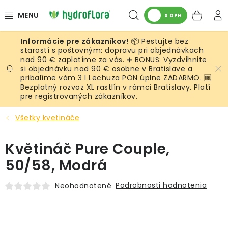
Prejsť
Hľadať
NÁK
na
S DPH
obsah
KOŠ
📦 Pestujte bez
RASTLINY
starostí s poštovným: dopravu pri objednávkach
nad 90 € zaplatíme za vás. ➕ BONUS: Vyzdvihnite
si objednávku nad 90 € osobne v Bratislave a
UMELÉ RASTLINY
pribalíme vám 3 l Lechuza PON úplne ZADARMO. 🆓
Bezplatný rozvoz XL rastlín v rámci Bratislavy. Platí
KVETINÁČE
pre registrovaných zákazníkov.
Všetky kvetináče
SUBSTRÁTY A PRÍSLUŠENSTVO
Květináč Pure Couple,
SERVIS INTERIÉROVEJ ZELENE
50/58, Modrá
MACHY
Podrobnosti hodnotenia
Neohodnotené
ŽIVÉ STENY