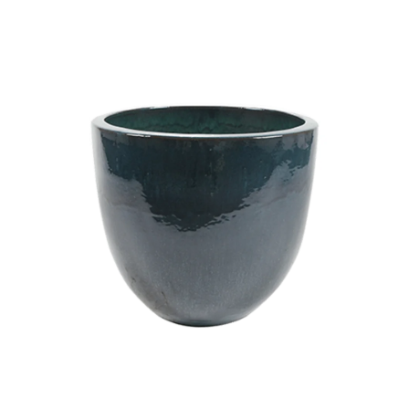
ODBORNÉ ČLÁNKY
MACHOVÉ STENY
INTERIÉROVÉ DEKORÁCIE
BLOG
NA OBJEDNÁVKU
AKCIA
NOVINKY
TEDE
SUBSTRÁTY A HNOJIVÁ