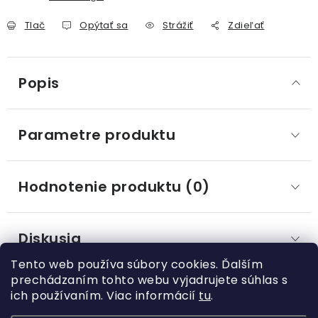
Tlač
Opýtať sa
Strážiť
Zdieľať
Popis
Parametre produktu
Hodnotenie produktu (0)
Diskusia
Tento web používa súbory cookies. Ďalším
prechádzaním tohto webu vyjadrujete súhlas s
ich používaním. Viac informácií
tu
.
Z