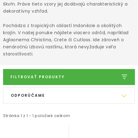
ODBORNÉ ČLÁNKY
škvŕn. Práve tieto vzory jej dodávajú charakteristický a
dekoratívny vzhľad.
MACHOVÉ STENY
Pochádza z tropických oblastí Indonézie a okolitých
INTERIÉROVÉ DEKORÁCIE
krajín. V našej ponuke nájdete viacero odrôd, napríklad
Aglaonema Christina, Crete či Cutlass. Ide zároveň o
nenáročnú izbovú rastlinu, ktorá nevyžaduje veľa
BLOG
starostlivosti.
NA OBJEDNÁVKU
FILTROVAŤ PRODUKTY
AKCIA
V
R
ODPORÚČAME
NOVINKY
ý
a
p
d
TEDE
i
e
Stránka
1
z
1
-
1
položiek celkom
s
n
SUBSTRÁTY A HNOJIVÁ
p
i