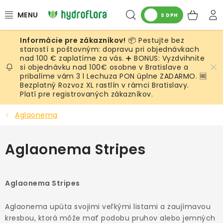
Prejsť
Hľadať
NÁK
na
S DPH
obsah
KOŠ
📦 Pestujte bez
RASTLINY
starostí s poštovným: dopravu pri objednávkach
nad 100 € zaplatíme za vás. ➕ BONUS: Vyzdvihnite
si objednávku nad 100€ osobne v Bratislave a
UMELÉ RASTLINY
pribalíme vám 3 l Lechuza PON úplne ZADARMO. 🆓
Bezplatný Rozvoz XL rastlín v rámci Bratislavy.
KVETINÁČE
Platí pre registrovaných zákazníkov.
Aglaonema
SUBSTRÁTY A PRÍSLUŠENSTVO
Aglaonema Stripes
SERVIS INTERIÉROVEJ ZELENE
MACHY
Aglaonema Stripes
ŽIVÉ STENY
Aglaonema upúta svojimi veľkými listami a zaujímavou
kresbou, ktorá môže mať podobu pruhov alebo jemných