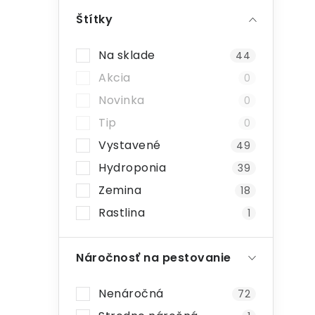
ý
Štítky
p
Na sklade
44
i
a
Akcia
0
n
Novinka
0
e
Tip
0
Vystavené
l
49
Hydroponia
39
Zemina
18
Rastlina
1
Náročnosť na pestovanie
Nenáročná
72