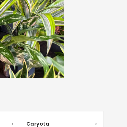
›
›
Caryota