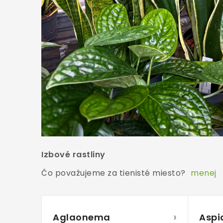
Izbové rastliny
Čo považujeme za tienisté miesto?
menej
›
Aglaonema
Aspi