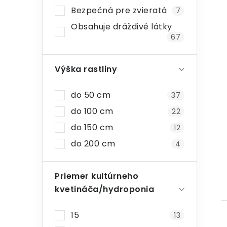
Bezpečná pre zvieratá
7
Obsahuje dráždivé látky
67
Výška rastliny
do 50 cm
37
do 100 cm
22
do 150 cm
12
do 200 cm
4
Priemer kultúrneho
kvetináča/hydroponia
15
13