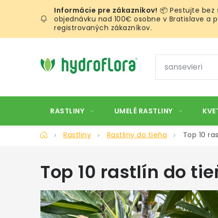
Prejsť
📦 Pestujte bez
na
objednávku nad 100€ osobne v Bratislave a pr
obsah
registrovaných zákazníkov.
RASTLINY
UMELÉ RASTLINY
KVE
Domov
Rastliny
Rastliny do tieňa
Top 10 ras
Top 10 rastlín do ti