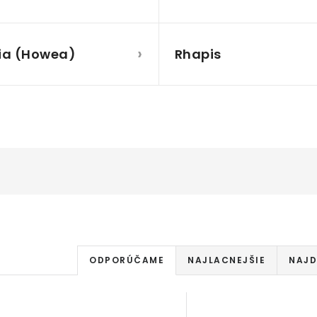
›
ia (Howea)
Rhapis
R
ODPORÚČAME
NAJLACNEJŠIE
NAJD
a
V
d