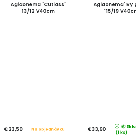
Aglaonema ´Cutlass´
Aglaonema´Ivy 
13/12 V40cm
´15/19 V40c
📦 Skl
€23,50
€33,90
Na objednávku
(1 ks)