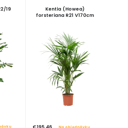
22/19
Kentia (Howea)
forsteriana R21 V170cm
€195,46
návku
Na objednávku