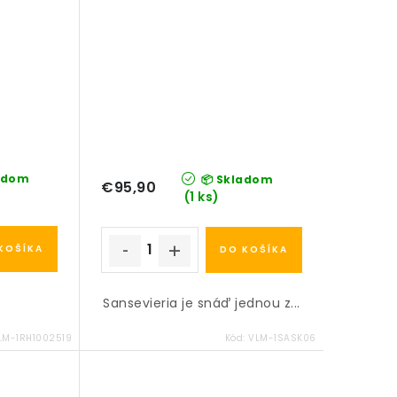
adom
📦 Skladom
€95,90
(1 ks)
KOŠÍKA
DO KOŠÍKA
Sansevieria je snáď jednou z...
LM-1RH1002519
Kód:
VLM-1SASK06