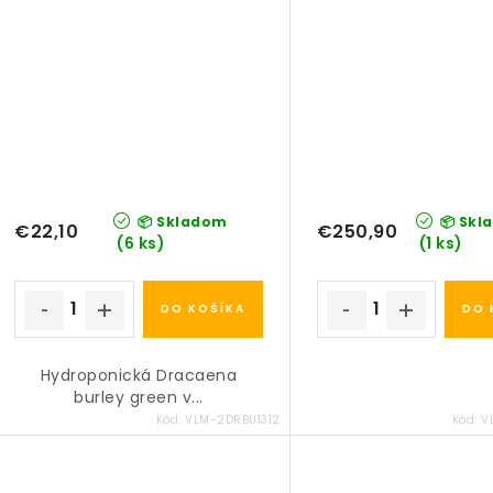
📦 Skladom
📦 Skl
€22,10
€250,90
(6 ks)
(1 ks)
DO KOŠÍKA
DO 
Hydroponická Dracaena
burley green v...
Kód:
VLM-2DRBU1312
Kód:
V