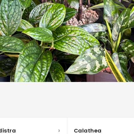
›
distra
Calathea