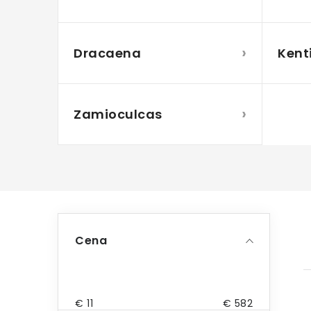
›
Dracaena
Kent
›
Zamioculcas
B
Cena
o
č
n
€
11
€
582