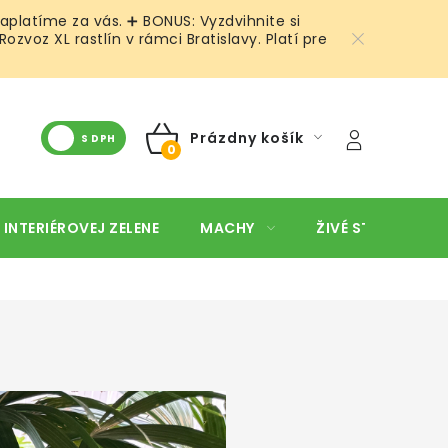
aplatíme za vás. ➕ BONUS: Vyzdvihnite si
voz XL rastlín v rámci Bratislavy. Platí pre
Prázdny košík
S DPH
NÁKUPNÝ
KOŠÍK
 INTERIÉROVEJ ZELENE
MACHY
ŽIVÉ STENY
O