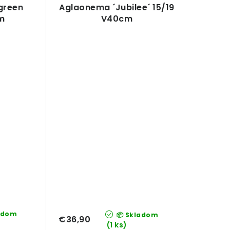
green
Aglaonema ´Jubilee´ 15/19
m
V40cm
adom
📦 Skladom
€36,90
(1 ks)