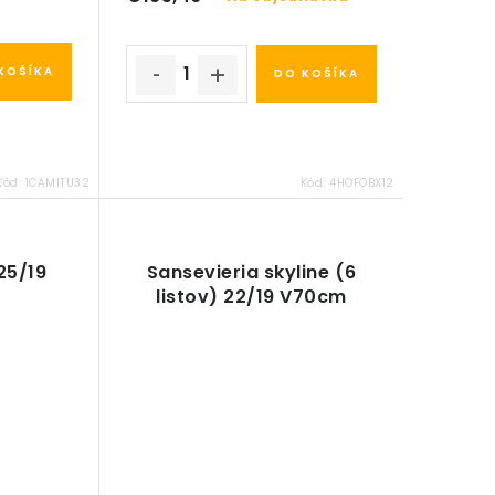
KOŠÍKA
DO KOŠÍKA
Kód:
1CAMITU32
Kód:
4HOFOBX12
25/19
Sansevieria skyline (6
listov) 22/19 V70cm