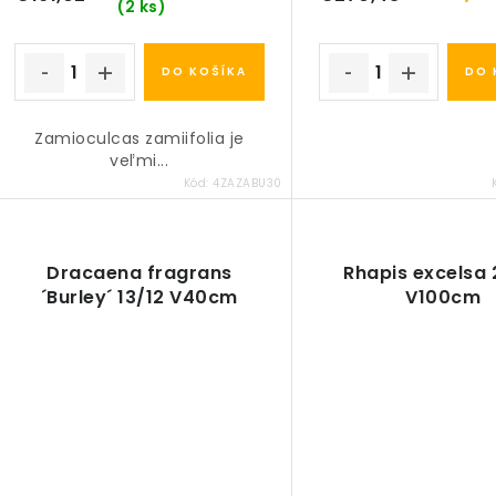
o
(2 ks)
v
v
DO KOŠÍKA
DO 
Zamioculcas zamiifolia je
veľmi...
Kód:
4ZAZABU30
Dracaena fragrans
Rhapis excelsa 
´Burley´ 13/12 V40cm
V100cm