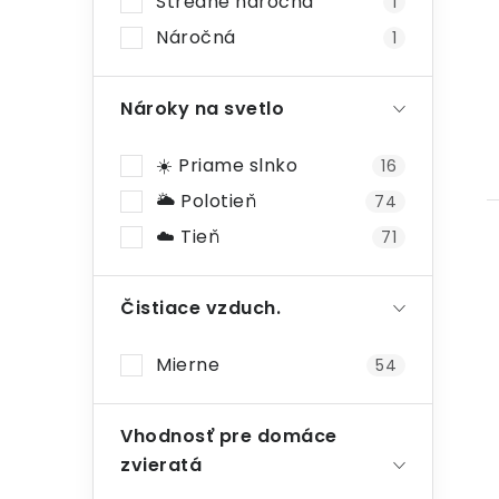
Stredne náročná
1
Náročná
1
Nároky na svetlo
☀️ Priame slnko
16
🌥️ Polotieň
74
☁️ Tieň
71
Čistiace vzduch.
Mierne
54
Vhodnosť pre domáce
zvieratá