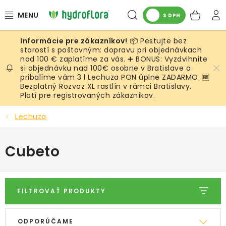
Prejsť
Hľadať
NÁK
na
S DPH
obsah
KOŠ
📦 Pestujte bez
RASTLINY
starostí s poštovným: dopravu pri objednávkach
nad 100 € zaplatíme za vás. ➕ BONUS: Vyzdvihnite
si objednávku nad 100€ osobne v Bratislave a
UMELÉ RASTLINY
pribalíme vám 3 l Lechuza PON úplne ZADARMO. 🆓
Bezplatný Rozvoz XL rastlín v rámci Bratislavy.
KVETINÁČE
Platí pre registrovaných zákazníkov.
Lechuza
SUBSTRÁTY A PRÍSLUŠENSTVO
Cubeto
SERVIS INTERIÉROVEJ ZELENE
MACHY
FILTROVAŤ PRODUKTY
ŽIVÉ STENY
V
R
ODPORÚČAME