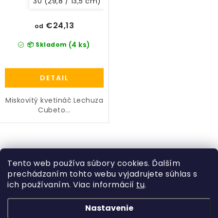
30 (29,8 / 13,5 cm)
40 (39,5 / 18,3 cm)
PRÍSLUŠENSTVO
€24,13
od
KVETINÁČE
(4 ks)
📦 Skladom
KVETINÁČE A OBALY NA RASTLINY
DETAIL
ZNAČKY
Miskovitý kvetináč Lechuza
Cubeto...
Obchodné podmienky
Podmienky ochrany osobných údajov
O nás
Spôsoby platby
Informácie o doprave
O
Kontakt / Právne údaje
v
Tento web používa súbory cookies. Ďalším
prechádzaním tohto webu vyjadrujete súhlas s
l
ich používaním. Viac informácií
tu
.
Z
á
á
d
Nastavenie
Kategórie
p
a