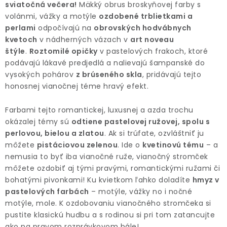
ODBORNÉ ČLÁNKY
sviatočná večera!
Mäkký obrus broskyňovej farby s
volánmi, vážky a motýle
ozdobené trblietkami a
MACHOVÉ STENY
perlami
odpočívajú na
obrovských hodvábnych
kvetoch
v nádherných vázach v
art noveau
štýle
.
Roztomilé opičky
v pastelových frakoch, ktoré
INTERIÉROVÉ DEKORÁCIE
podávajú lákavé predjedlá a nalievajú šampanské do
vysokých pohárov
z brúseného skla
, pridávajú tejto
BLOG
honosnej vianočnej téme hravý efekt.
NA OBJEDNÁVKU
Farbami tejto romantickej, luxusnej a azda trochu
okázalej témy sú
odtiene pastelovej ružovej, spolu s
AKCIA
perlovou, bielou a zlatou
. Ak si trúfate, ozvláštniť ju
môžete
pistáciovou zelenou
. Ide o
kvetinovú tému
– a
nemusia to byť iba vianočné ruže, vianočný stromček
NOVINKY
môžete ozdobiť aj tými pravými, romantickými ružami či
bohatými pivonkami! Ku kvietkom ľahko doladíte
hmyz v
TEDE
pastelových farbách
– motýle, vážky no i nočné
motýle, mole. K ozdobovaniu vianočného stromčeka si
SUBSTRÁTY A HNOJIVÁ
pustite klasickú hudbu a s rodinou si pri tom zatancujte
ako na pravom rozprávkovom bále!