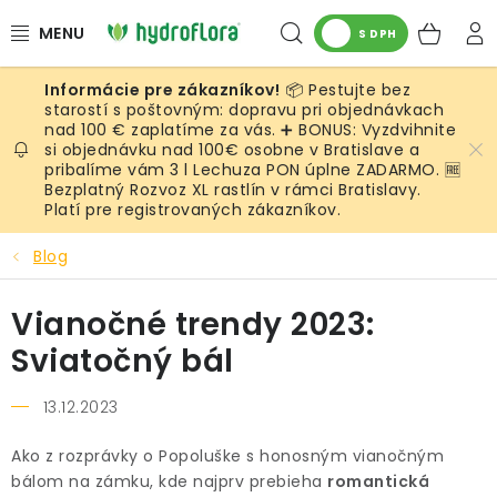
Prejsť
Hľadať
NÁK
na
S DPH
obsah
KOŠ
📦 Pestujte bez
RASTLINY
starostí s poštovným: dopravu pri objednávkach
nad 100 € zaplatíme za vás. ➕ BONUS: Vyzdvihnite
si objednávku nad 100€ osobne v Bratislave a
UMELÉ RASTLINY
pribalíme vám 3 l Lechuza PON úplne ZADARMO. 🆓
Bezplatný Rozvoz XL rastlín v rámci Bratislavy.
KVETINÁČE
Platí pre registrovaných zákazníkov.
Blog
SUBSTRÁTY A PRÍSLUŠENSTVO
Vianočné trendy 2023:
SERVIS INTERIÉROVEJ ZELENE
Sviatočný bál
MACHY
13.12.2023
ŽIVÉ STENY
Ako z rozprávky o Popoluške s honosným vianočným
bálom na zámku, kde najprv prebieha
romantická