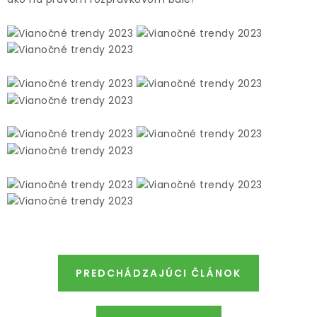
PRÍSLUŠENSTVO
KVETINÁČE
KVETINÁČE A OBALY NA RASTLINY
ZNAČKY
Obchodné podmienky
Podmienky ochrany osobných údajov
O nás
Spôsoby platby
Informácie o doprave
Kontakt / Právne údaje
PREDCHÁDZAJÚCI ČLÁNOK