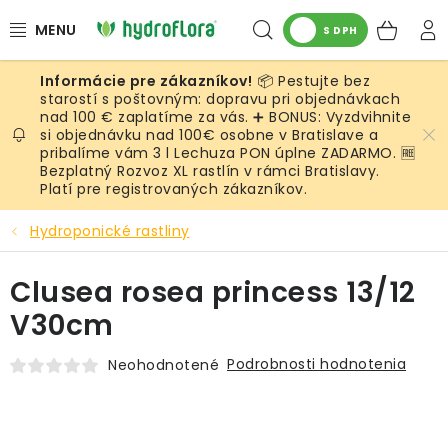
Prejsť
Hľadať
NÁK
na
S DPH
obsah
KOŠ
📦 Pestujte bez
RASTLINY
starostí s poštovným: dopravu pri objednávkach
nad 100 € zaplatíme za vás. ➕ BONUS: Vyzdvihnite
si objednávku nad 100€ osobne v Bratislave a
UMELÉ RASTLINY
pribalíme vám 3 l Lechuza PON úplne ZADARMO. 🆓
Bezplatný Rozvoz XL rastlín v rámci Bratislavy.
KVETINÁČE
Platí pre registrovaných zákazníkov.
Hydroponické rastliny
SUBSTRÁTY A PRÍSLUŠENSTVO
Clusea rosea princess 13/12
SERVIS INTERIÉROVEJ ZELENE
V30cm
MACHY
Podrobnosti hodnotenia
Neohodnotené
ŽIVÉ STENY