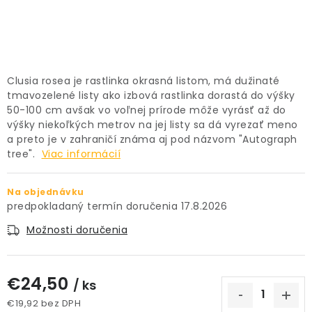
PRÍSLUŠENSTVO
KVETINÁČE
Clusia rosea je rastlinka okrasná listom, má dužinaté
KVETINÁČE A OBALY NA RASTLINY
tmavozelené listy ako izbová rastlinka dorastá do výšky
50-100 cm avšak vo voľnej prírode môže vyrásť až do
ZNAČKY
výšky niekoľkých metrov na jej listy sa dá vyrezať meno
a preto je v zahraničí známa aj pod názvom "Autograph
tree".
Viac informácií
Obchodné podmienky
Podmienky ochrany osobných údajov
O nás
Na objednávku
17.8.2026
Spôsoby platby
Informácie o doprave
Kontakt / Právne údaje
Možnosti doručenia
€24,50
/ ks
€19,92 bez DPH