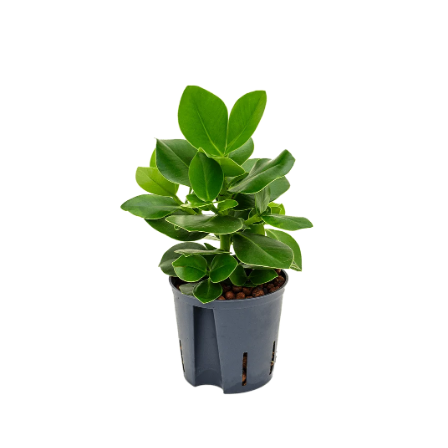
ODBORNÉ ČLÁNKY
MACHOVÉ STENY
INTERIÉROVÉ DEKORÁCIE
BLOG
NA OBJEDNÁVKU
AKCIA
NOVINKY
TEDE
SUBSTRÁTY A HNOJIVÁ