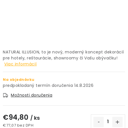
PRÍSLUŠENSTVO
KVETINÁČE
KVETINÁČE A OBALY NA RASTLINY
ZNAČKY
NATURAL ILLUSION, to je nový, moderný koncept dekorácií
pre hotely, reštaurácie, showroomy či Vašu obývačku!
Viac informácií
Obchodné podmienky
Podmienky ochrany osobných údajov
O nás
Na objednávku
Spôsoby platby
Informácie o doprave
14.8.2026
Kontakt / Právne údaje
Možnosti doručenia
€94,80
/ ks
€77,07 bez DPH