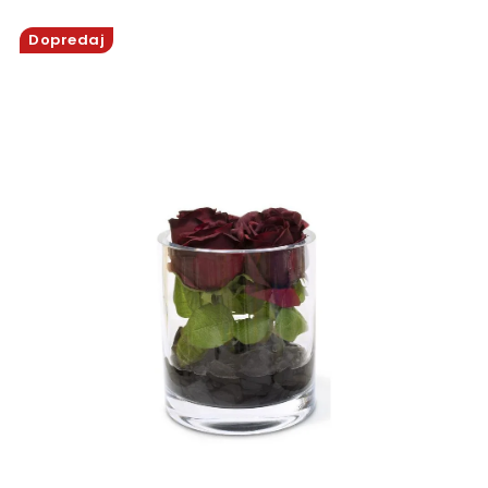
ODBORNÉ ČLÁNKY
Dopredaj
MACHOVÉ STENY
INTERIÉROVÉ DEKORÁCIE
BLOG
NA OBJEDNÁVKU
AKCIA
NOVINKY
TEDE
SUBSTRÁTY A HNOJIVÁ