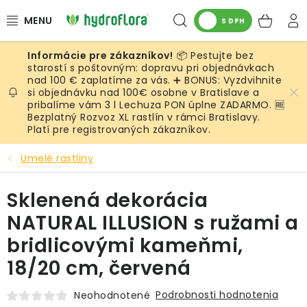
Prejsť
Hľadať
NÁK
na
S DPH
obsah
KOŠ
📦 Pestujte bez
RASTLINY
starostí s poštovným: dopravu pri objednávkach
nad 100 € zaplatíme za vás. ➕ BONUS: Vyzdvihnite
si objednávku nad 100€ osobne v Bratislave a
UMELÉ RASTLINY
pribalíme vám 3 l Lechuza PON úplne ZADARMO. 🆓
Bezplatný Rozvoz XL rastlín v rámci Bratislavy.
KVETINÁČE
Platí pre registrovaných zákazníkov.
Umelé rastliny
SUBSTRÁTY A PRÍSLUŠENSTVO
Sklenená dekorácia
SERVIS INTERIÉROVEJ ZELENE
NATURAL ILLUSION s ružami a
MACHY
bridlicovými kameňmi,
18/20 cm, červená
ŽIVÉ STENY
Podrobnosti hodnotenia
Neohodnotené