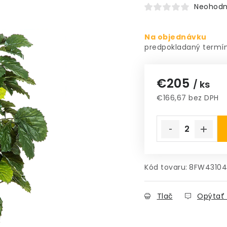
Neohodn
Na objednávku
€205
/ ks
€166,67 bez DPH
Jednotková cena
Kód tovaru:
8FW4310
Tlač
Opýtať 