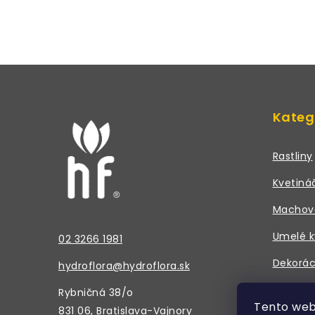
Z
á
Kateg
p
ä
Rastliny
t
Kvetiná
i
Machov
e
Umelé k
02 3266 1981
Dekorác
hydroflora@hydroflora.sk
Doplnky
Rybničná 38/o
Tento web
831 06, Bratislava-Vajnory