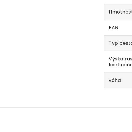
Hmotnos
EAN
Typ pest
Výška ras
kvetináč
váha