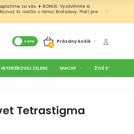
aplatíme za vás. ➕ BONUS: Vyzdvihnite si
voz XL rastlín v rámci Bratislavy. Platí pre
Prázdny košík
S DPH
NÁKUPNÝ
KOŠÍK
 INTERIÉROVEJ ZELENE
MACHY
ŽIVÉ STENY
O
et Tetrastigma