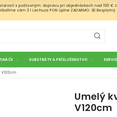
 starostí s poštovným: dopravu pri objednávkach nad 100 € z
ibalíme vám 3 l Lechuza PON úplne ZADARMO. 🆓 Bezplatný Roz
TINÁČE
SUBSTRÁTY A PRÍSLUŠENSTVO
SERVIS
a V120cm
Umelý kv
V120cm