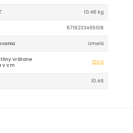
ť
10.46 kg
8718233465108
ovania
Umelá
tliny vrátane
120.0
a v cm
10.46