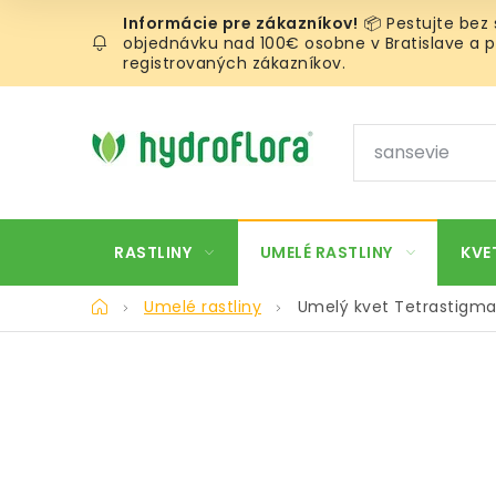
Prejsť
📦 Pestujte bez
na
objednávku nad 100€ osobne v Bratislave a pr
obsah
registrovaných zákazníkov.
RASTLINY
UMELÉ RASTLINY
KVE
Domov
Umelé rastliny
Umelý kvet Tetrastigm