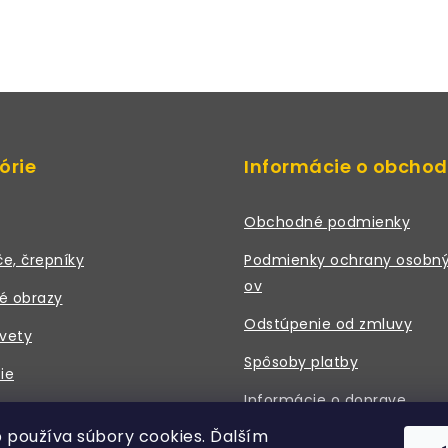
órie
Informácie o obcho
Obchodné podmienky
če, črepníky
Podmienky ochrany osobný
ov
é obrazy
Odstúpenie od zmluvy
vety
Spôsoby platby
ie
Informácie o doprave
 a príslušenstvo
 používa súbory cookies. Ďalším
Právne údaje / Kontakt