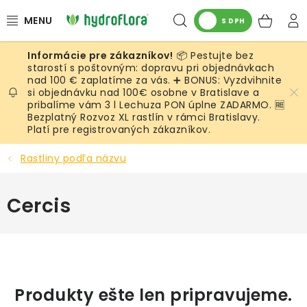
Prejsť
Hľadať
NÁK
na
S DPH
obsah
KOŠ
📦 Pestujte bez
RASTLINY
starostí s poštovným: dopravu pri objednávkach
nad 100 € zaplatíme za vás. ➕ BONUS: Vyzdvihnite
si objednávku nad 100€ osobne v Bratislave a
UMELÉ RASTLINY
pribalíme vám 3 l Lechuza PON úplne ZADARMO. 🆓
Bezplatný Rozvoz XL rastlín v rámci Bratislavy.
KVETINÁČE
Platí pre registrovaných zákazníkov.
Rastliny podľa názvu
SUBSTRÁTY A PRÍSLUŠENSTVO
Cercis
SERVIS INTERIÉROVEJ ZELENE
MACHY
ŽIVÉ STENY
Produkty ešte len pripravujeme.