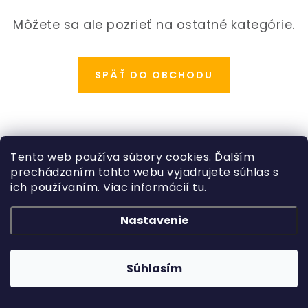
ODBORNÉ ČLÁNKY
Môžete sa ale pozrieť na ostatné kategórie.
MACHOVÉ STENY
INTERIÉROVÉ DEKORÁCIE
SPÄŤ DO OBCHODU
BLOG
NA OBJEDNÁVKU
Z
Tento web používa súbory cookies. Ďalším
á
prechádzaním tohto webu vyjadrujete súhlas s
AKCIA
Kategórie
p
ich používaním. Viac informácií
tu
.
ä
Rastliny
NOVINKY
Informácie o obchode
Nastavenie
t
Kvetináče, črepníky
i
Copyright 2026
Hydroflora
. Všetky práva vyhradené.
Obchodné podmienky
TEDE
Vytvoril Shoptet
a
Adatelier
Machové obrazy
e
Súhlasím
Podmienky ochrany osobných údajov
SUBSTRÁTY A HNOJIVÁ
Umelé kvety
Odstúpenie od zmluvy