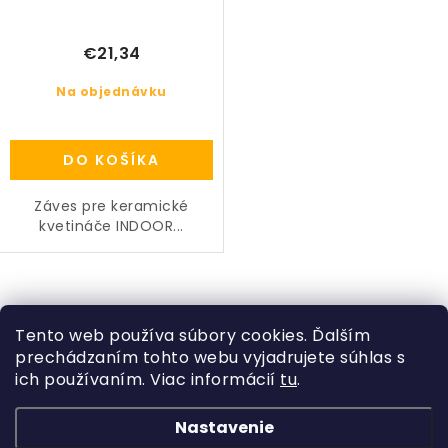
PRÍSLUŠENSTVO
€21,34
KVETINÁČE
Na objednávku
KVETINÁČE A OBALY NA RASTLINY
DO KOŠÍKA
ZNAČKY
Záves pre keramické
kvetináče INDOOR...
Obchodné podmienky
Podmienky ochrany osobných údajov
O nás
Spôsoby platby
Informácie o doprave
O
Kontakt / Právne údaje
v
Tento web používa súbory cookies. Ďalším
prechádzaním tohto webu vyjadrujete súhlas s
l
ich používaním. Viac informácií
tu
.
Z
á
á
d
Nastavenie
Kategórie
p
a