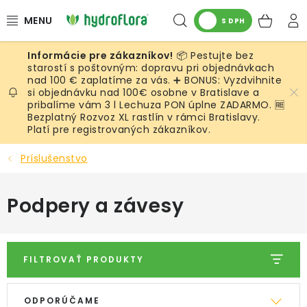
Prejsť
Hľadať
NÁK
na
S DPH
obsah
KOŠ
📦 Pestujte bez
RASTLINY
starostí s poštovným: dopravu pri objednávkach
nad 100 € zaplatíme za vás. ➕ BONUS: Vyzdvihnite
si objednávku nad 100€ osobne v Bratislave a
UMELÉ RASTLINY
pribalíme vám 3 l Lechuza PON úplne ZADARMO. 🆓
Bezplatný Rozvoz XL rastlín v rámci Bratislavy.
KVETINÁČE
Platí pre registrovaných zákazníkov.
Príslušenstvo
SUBSTRÁTY A PRÍSLUŠENSTVO
Podpery a závesy
SERVIS INTERIÉROVEJ ZELENE
MACHY
FILTROVAŤ PRODUKTY
ŽIVÉ STENY
V
R
ODPORÚČAME