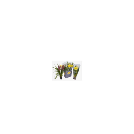
ODBORNÉ ČLÁNKY
MACHOVÉ STENY
INTERIÉROVÉ DEKORÁCIE
BLOG
NA OBJEDNÁVKU
AKCIA
NOVINKY
TEDE
SUBSTRÁTY A HNOJIVÁ