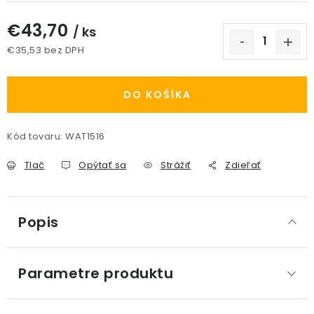
€43,70
/ ks
€35,53 bez DPH
Jednotková cena:
DO KOŠÍKA
Kód tovaru:
WAT1516
Tlač
Opýtať sa
Strážiť
Zdieľať
Popis
Parametre produktu