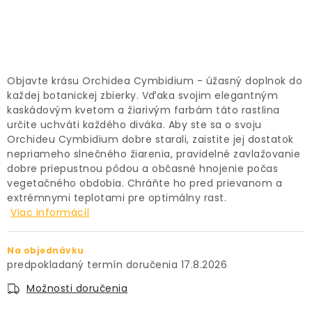
PRÍSLUŠENSTVO
KVETINÁČE
Objavte krásu Orchidea Cymbidium - úžasný doplnok do
KVETINÁČE A OBALY NA RASTLINY
každej botanickej zbierky. Vďaka svojim elegantným
kaskádovým kvetom a žiarivým farbám táto rastlina
ZNAČKY
určite uchváti každého diváka. Aby ste sa o svoju
Orchideu Cymbidium dobre starali, zaistite jej dostatok
nepriameho slnečného žiarenia, pravidelné zavlažovanie
Obchodné podmienky
dobre priepustnou pôdou a občasné hnojenie počas
vegetačného obdobia. Chráňte ho pred prievanom a
Podmienky ochrany osobných údajov
O nás
extrémnymi teplotami pre optimálny rast.
Spôsoby platby
Informácie o doprave
Viac informácií
Kontakt / Právne údaje
Na objednávku
17.8.2026
Možnosti doručenia