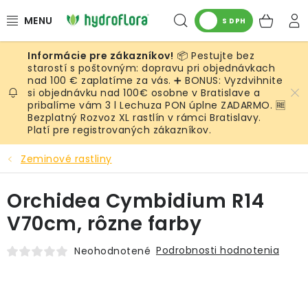
Prejsť
Hľadať
NÁK
na
S DPH
obsah
KOŠ
📦 Pestujte bez
RASTLINY
starostí s poštovným: dopravu pri objednávkach
nad 100 € zaplatíme za vás. ➕ BONUS: Vyzdvihnite
si objednávku nad 100€ osobne v Bratislave a
UMELÉ RASTLINY
pribalíme vám 3 l Lechuza PON úplne ZADARMO. 🆓
Bezplatný Rozvoz XL rastlín v rámci Bratislavy.
KVETINÁČE
Platí pre registrovaných zákazníkov.
Zeminové rastliny
SUBSTRÁTY A PRÍSLUŠENSTVO
Orchidea Cymbidium R14
SERVIS INTERIÉROVEJ ZELENE
V70cm, rôzne farby
MACHY
Podrobnosti hodnotenia
Neohodnotené
ŽIVÉ STENY