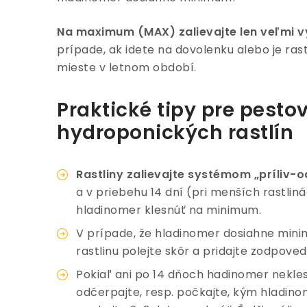
Na maximum (MAX) zalievajte len veľmi 
prípade, ak idete na dovolenku alebo je ras
mieste v letnom období.
Praktické tipy pre pesto
hydroponických rastlín
Rastliny zalievajte systémom „príliv-od
a v priebehu 14 dní (pri menších rastlin
hladinomer klesnúť na minimum.
V prípade, že hladinomer dosiahne minim
rastlinu polejte skôr a pridajte zodpov
Pokiaľ ani po 14 dňoch hadinomer nekle
odčerpajte, resp. počkajte, kým hladin