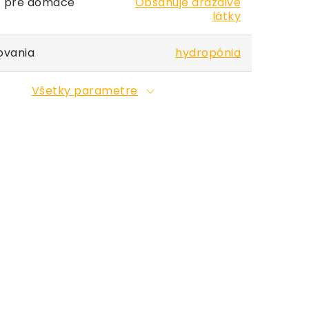
 pre domáce
Obsahuje dráždivé
látky
ovania
hydropónia
Všetky parametre