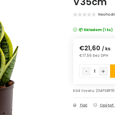
V35cm
Neohodn
📦 Skladom
(1 ks)
€21,60
/ ks
€17,56 bez DPH
Jednotková cena
Kód tovaru:
2SAFSBP10
Tlač
Opýtať 