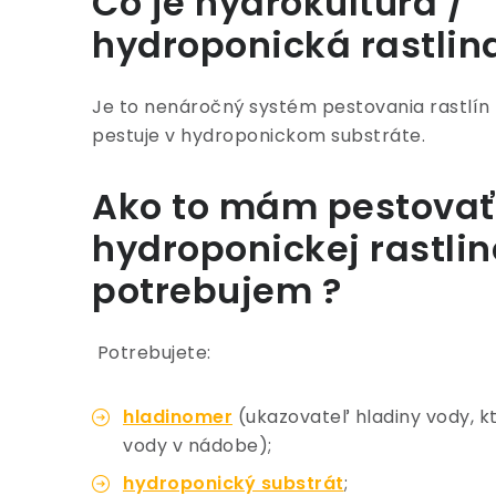
Čo je hydrokultúra /
hydroponická rastlin
Je to nenáročný systém pestovania rastlín 
pestuje v hydroponickom substráte.
Ako to mám pestovať 
hydroponickej rastlin
potrebujem ?
Potrebujete:
hladinomer
(ukazovateľ hladiny vody, 
vody v nádobe);
hydroponický substrát
;