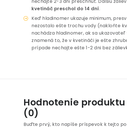
nechajte 2-3 dni preschnúť. Ďalšiu záli
kvetináč preschol do 14 dní
.
Keď hladinomer ukazuje minimum, presved
nezostalo ešte trochu vody (nakloňte kv
nachádza hladinomer, ak sa ukazovateľ 
znamená to, že v kvetináči je ešte zhru
prípade nechajte ešte 1-2 dni bez záliev
Hodnotenie produktu
(0)
Buďte prvý, kto napíše príspevok k tejto po