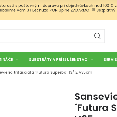
 starostí s poštovným: dopravu pri objednávkach nad 100 € z
ibalíme vám 3 l Lechuza PON úplne ZADARMO. 🆓 Bezplatný Roz
TINÁČE
SUBSTRÁTY A PRÍSLUŠENSTVO
SERVIS
evieria trifasciata ´Futura Superba´ 13/12 V35cm
Sansevie
´Futura 