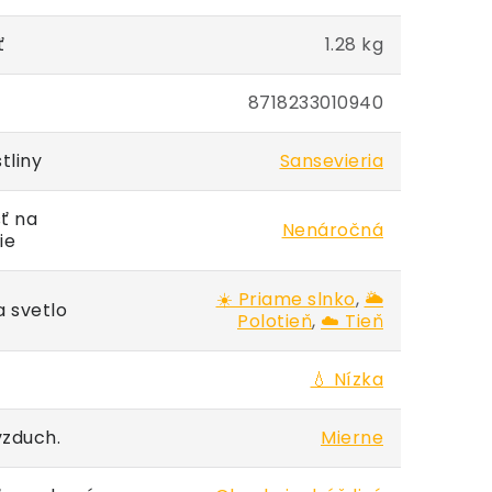
ť
1.28 kg
8718233010940
tliny
Sansevieria
ť na
Nenáročná
ie
☀️ Priame slnko
,
🌥️
 svetlo
Polotieň
,
☁️ Tieň
💧 Nízka
vzduch.
Mierne