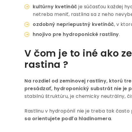
kultúrny kvetináč
je súčasťou každej hyd
netreba meniť, rastlina sa z neho nevyb
ozdobný nepriepustný kvetináč
, v kto
hnojivo pre hydroponické rastliny
.
V čom je to iné ako 
rastina ?
Na rozdiel od zeminovej rastliny, ktorú tr
presádzať, hydroponický substrát nie je
stabilnú štruktúru, je chemicky neutrálny, č
Rastlinu v hydropónií nie je treba tak často
sa orientujete podľa hladinomera
.