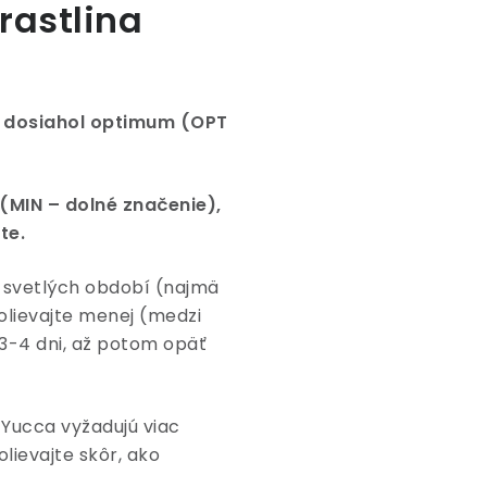
rastlina
y dosiahol optimum (OPT
MIN – dolné značenie),
te.
 svetlých období (najmä
olievajte menej (medzi
3-4 dni, až potom opäť
 Yucca vyžadujú viac
lievajte skôr, ako