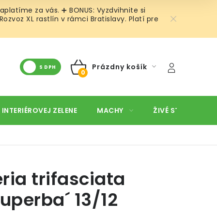
aplatíme za vás. ➕ BONUS: Vyzdvihnite si
voz XL rastlín v rámci Bratislavy. Platí pre
Prázdny košík
S DPH
NÁKUPNÝ
KOŠÍK
 INTERIÉROVEJ ZELENE
MACHY
ŽIVÉ STENY
O
ria trifasciata
Superba´ 13/12