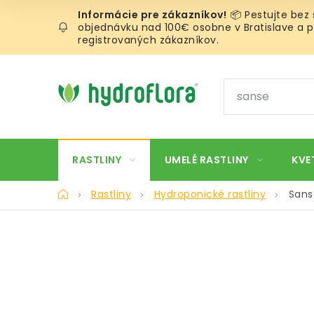
Prejsť
📦 Pestujte bez
na
objednávku nad 100€ osobne v Bratislave a pr
obsah
registrovaných zákazníkov.
RASTLINY
UMELÉ RASTLINY
KVE
Domov
Rastliny
Hydroponické rastliny
Sans