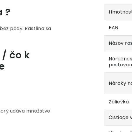
a ?
Hmotnos
EAN
bez pôdy. Rastlina sa
Názov ras
/ čo k
Náročnos
e
pestovan
Nároky na
Zálievka
ktorý udáva množstvo
Čistiace 