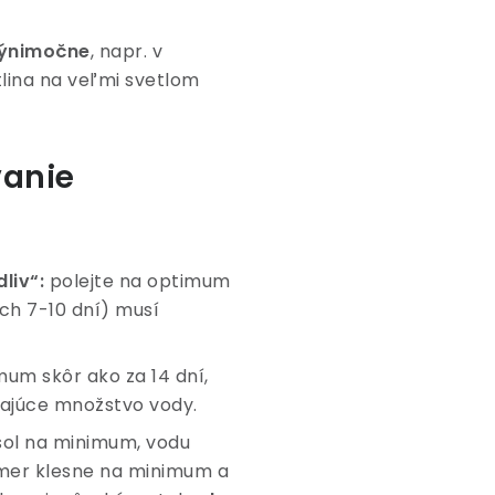
výnimočne
, napr. v
tlina na veľmi svetlom
vanie
liv“:
polejte na optimum
ách 7-10 dní) musí
um skôr ako za 14 dní,
edajúce množstvo vody.
sol na minimum, vodu
omer klesne na minimum a