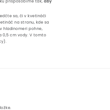
evku prispôsobíme tak,
aby
čte sa, či v kvetináči
etináč na stranu, kde sa
v hladinomeri pohne,
ba 0,5 cm vody. V tomto
ky).
ložke.