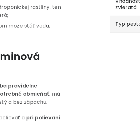
Vhodnosť
roponickej rastliny, ten
zvieratá
erá;
Typ pest
rom môže stáť voda;
zeminová
eba pravidelne
 potrebné obmieňať
, má
istý a bez zápachu.
 polievať a
pri polievaní