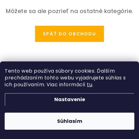
ODBORNÉ ČLÁNKY
Môžete sa ale pozrieť na ostatné kategórie.
MACHOVÉ STENY
INTERIÉROVÉ DEKORÁCIE
SPÄŤ DO OBCHODU
BLOG
NA OBJEDNÁVKU
Z
Tento web používa súbory cookies. Ďalším
á
prechádzaním tohto webu vyjadrujete súhlas s
AKCIA
Kategórie
p
ich používaním. Viac informácií
tu
.
ä
Rastliny
NOVINKY
Informácie o obchode
Nastavenie
t
Kvetináče, črepníky
i
Copyright 2026
Hydroflora
. Všetky práva vyhradené.
Obchodné podmienky
TEDE
Vytvoril Shoptet
a
Adatelier
Machové obrazy
e
Súhlasím
Podmienky ochrany osobných údajov
SUBSTRÁTY A HNOJIVÁ
Umelé kvety
Odstúpenie od zmluvy