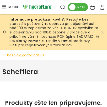
Prejsť
Hľadať
NÁK
na
S DPH
obsah
KOŠ
📦 Pestujte bez
RASTLINY
starostí s poštovným: dopravu pri objednávkach
nad 100 € zaplatíme za vás. ➕ BONUS: Vyzdvihnite
si objednávku nad 100€ osobne v Bratislave a
UMELÉ RASTLINY
pribalíme vám 3 l Lechuza PON úplne ZADARMO. 🆓
Bezplatný Rozvoz XL rastlín v rámci Bratislavy.
KVETINÁČE
Platí pre registrovaných zákazníkov.
Rastliny podľa názvu
SUBSTRÁTY A PRÍSLUŠENSTVO
Schefflera
SERVIS INTERIÉROVEJ ZELENE
MACHY
ŽIVÉ STENY
Produkty ešte len pripravujeme.