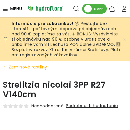
Prejsť
Hľadať
NÁK
na
S DPH
obsah
KOŠ
📦 Pestujte bez
RASTLINY
starostí s poštovným: dopravu pri objednávkach
nad 90 € zaplatíme za vás. ➕ BONUS: Vyzdvihnite
si objednávku nad 90 € osobne v Bratislave a
UMELÉ RASTLINY
pribalíme vám 3 l Lechuza PON úplne ZADARMO. 🆓
Bezplatný rozvoz XL rastlín v rámci Bratislavy. Platí
KVETINÁČE
pre registrovaných zákazníkov.
Zeminové rastliny
SUBSTRÁTY A PRÍSLUŠENSTVO
Strelitzia nicolai 3PP R27
SERVIS INTERIÉROVEJ ZELENE
V140cm
MACHY
Podrobnosti hodnotenia
Neohodnotené
ŽIVÉ STENY