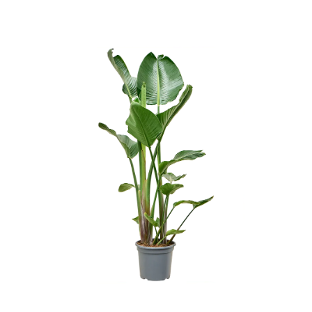
ODBORNÉ ČLÁNKY
MACHOVÉ STENY
INTERIÉROVÉ DEKORÁCIE
BLOG
NA OBJEDNÁVKU
AKCIA
NOVINKY
TEDE
SUBSTRÁTY A HNOJIVÁ