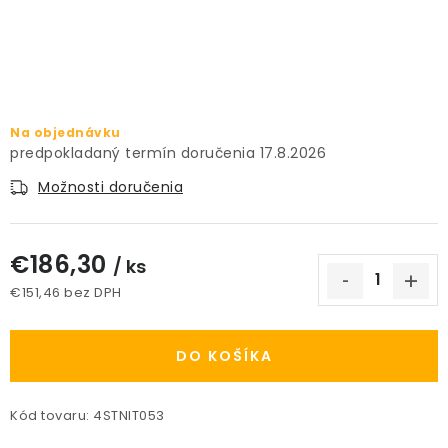
PRÍSLUŠENSTVO
KVETINÁČE
KVETINÁČE A OBALY NA RASTLINY
Na objednávku
17.8.2026
ZNAČKY
Možnosti doručenia
Obchodné podmienky
€186,30
/ ks
Podmienky ochrany osobných údajov
O nás
€151,46 bez DPH
Spôsoby platby
Informácie o doprave
Jednotková cena:
Kontakt / Právne údaje
DO KOŠÍKA
Kód tovaru:
4STNIT053