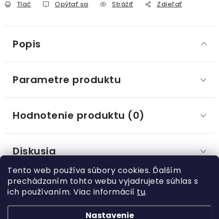
Tlač
Opýtať sa
Strážiť
Zdieľať
Popis
Parametre produktu
Hodnotenie produktu (0)
Diskusia
Tento web používa súbory cookies. Ďalším
prechádzaním tohto webu vyjadrujete súhlas s
ich používaním. Viac informácií
tu
.
Z
á
Nastavenie
Kategórie