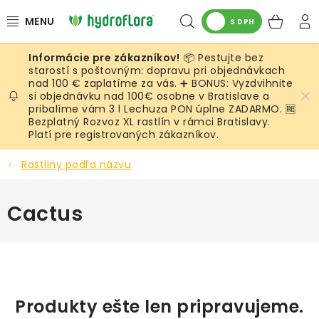
Prejsť
Hľadať
NÁK
na
S DPH
obsah
KOŠ
📦 Pestujte bez
RASTLINY
starostí s poštovným: dopravu pri objednávkach
nad 100 € zaplatíme za vás. ➕ BONUS: Vyzdvihnite
si objednávku nad 100€ osobne v Bratislave a
UMELÉ RASTLINY
pribalíme vám 3 l Lechuza PON úplne ZADARMO. 🆓
Bezplatný Rozvoz XL rastlín v rámci Bratislavy.
KVETINÁČE
Platí pre registrovaných zákazníkov.
Rastliny podľa názvu
SUBSTRÁTY A PRÍSLUŠENSTVO
Cactus
SERVIS INTERIÉROVEJ ZELENE
MACHY
ŽIVÉ STENY
Produkty ešte len pripravujeme.