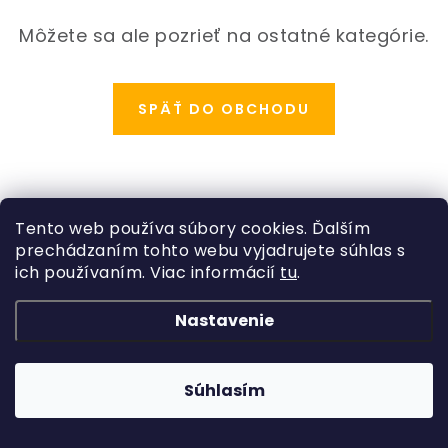
ODBORNÉ ČLÁNKY
Môžete sa ale pozrieť na ostatné kategórie.
MACHOVÉ STENY
INTERIÉROVÉ DEKORÁCIE
SPÄŤ DO OBCHODU
BLOG
NA OBJEDNÁVKU
Z
Tento web používa súbory cookies. Ďalším
á
prechádzaním tohto webu vyjadrujete súhlas s
AKCIA
Kategórie
p
ich používaním. Viac informácií
tu
.
ä
Rastliny
NOVINKY
Informácie o obchode
Nastavenie
t
Kvetináče, črepníky
i
Copyright 2026
Hydroflora
. Všetky práva vyhradené.
Obchodné podmienky
TEDE
Vytvoril Shoptet
a
Adatelier
Machové obrazy
e
Súhlasím
Podmienky ochrany osobných údajov
SUBSTRÁTY A HNOJIVÁ
Umelé kvety
Odstúpenie od zmluvy