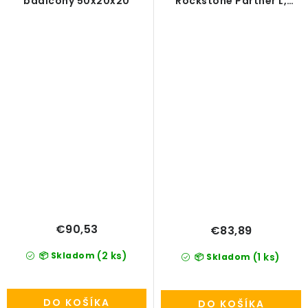
baalcony 50x20x20
Rockstone Partner L,
24/35 cm, white
€90,53
€83,89
(2 ks)
📦 Skladom
(1 ks)
📦 Skladom
DO KOŠÍKA
DO KOŠÍKA