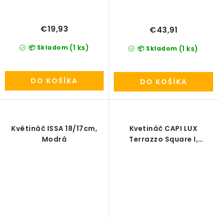
€19,93
€43,91
(1 ks)
📦 Skladom
(1 ks)
📦 Skladom
DO KOŠÍKA
DO KOŠÍKA
Květináč ISSA 18/17cm,
Kvetináč CAPI LUX
Modrá
Terrazzo Square I,
20x20/20cm, sivá