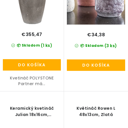
v
PRÍSLUŠENSTVO
KVETINÁČE
€355,47
€34,38
KVETINÁČE A OBALY NA RASTLINY
(1 ks)
📦 Skladom
(3 ks)
📦 Skladom
ZNAČKY
DO KOŠÍKA
DO KOŠÍKA
Obchodné podmienky
Podmienky ochrany osobných údajov
O nás
Kvetináč POLYSTONE
Partner má...
Spôsoby platby
Informácie o doprave
Kontakt / Právne údaje
Keramický kvetináč
Květináč Rowen L
Julian 18x16cm,
48x13cm, Zlatá
orgovánová