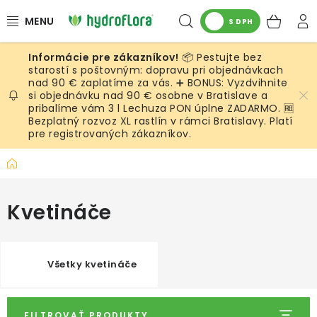
Prejsť
Hľadať
NÁK
na
S DPH
obsah
KOŠ
📦 Pestujte bez
RASTLINY
starostí s poštovným: dopravu pri objednávkach
nad 90 € zaplatíme za vás. ➕ BONUS: Vyzdvihnite
si objednávku nad 90 € osobne v Bratislave a
UMELÉ RASTLINY
pribalíme vám 3 l Lechuza PON úplne ZADARMO. 🆓
Bezplatný rozvoz XL rastlín v rámci Bratislavy. Platí
KVETINÁČE
pre registrovaných zákazníkov.
Domov
SUBSTRÁTY A PRÍSLUŠENSTVO
Kvetináče
SERVIS INTERIÉROVEJ ZELENE
MACHY
Všetky kvetináče
ŽIVÉ STENY
FILTROVAŤ PRODUKTY