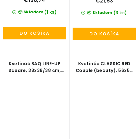
€128,74
€21,53
(1 ks)
📦 Skladom
(3 ks)
📦 Skladom
DO KOŠÍKA
DO KOŠÍKA
Kvetináč BAQ LINE-UP
Kvetináč CLASSIC RED
Square, 38x38/38 cm,
Couple (beauty), 56x50
matná čierna - vrátane
cm, červená
vnútornej nádoby