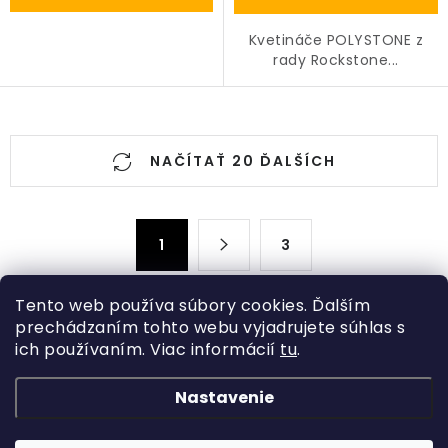
Kvetináče POLYSTONE z
rady Rockstone...
O
NAČÍTAŤ 20 ĎALŠÍCH
v
l
á
S
d
1
3
t
a
r
c
á
Tento web používa súbory cookies. Ďalším
n
i
prechádzaním tohto webu vyjadrujete súhlas s
k
ich používaním. Viac informácií
tu
.
Z
e
o
p
á
v
Nastavenie
Kategórie
r
p
a
v
ä
Rastliny
n