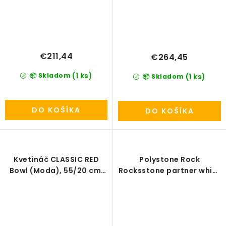
€211,44
€264,45
(1 ks)
📦 Skladom
(1 ks)
📦 Skladom
DO KOŠÍKA
DO KOŠÍKA
Kvetináč CLASSIC RED
Polystone Rock
Bowl (Moda), 55/20 cm,
Rocksstone partner white
červená lesklá
14/20