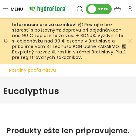
Prejsť
Hľadať
NÁK
na
S DPH
obsah
KOŠ
📦 Pestujte bez
RASTLINY
starostí s poštovným: dopravu pri objednávkach
nad 90 € zaplatíme za vás. ➕ BONUS: Vyzdvihnite
si objednávku nad 90 € osobne v Bratislave a
UMELÉ RASTLINY
pribalíme vám 3 l Lechuza PON úplne ZADARMO. 🆓
Bezplatný rozvoz XL rastlín v rámci Bratislavy. Platí
KVETINÁČE
pre registrovaných zákazníkov.
Rastliny podľa názvu
SUBSTRÁTY A PRÍSLUŠENSTVO
Eucalypthus
SERVIS INTERIÉROVEJ ZELENE
MACHY
ŽIVÉ STENY
Produkty ešte len pripravujeme.