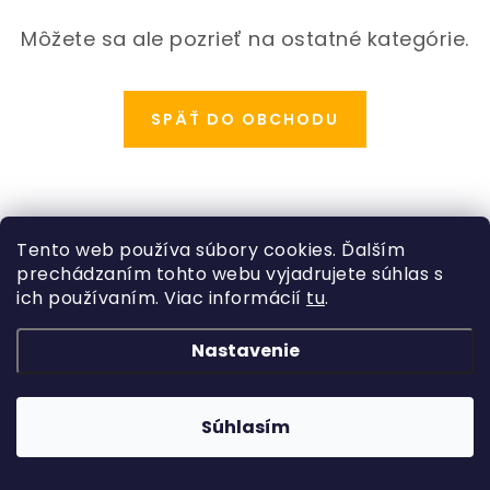
ODBORNÉ ČLÁNKY
Môžete sa ale pozrieť na ostatné kategórie.
MACHOVÉ STENY
INTERIÉROVÉ DEKORÁCIE
SPÄŤ DO OBCHODU
BLOG
NA OBJEDNÁVKU
Z
Tento web používa súbory cookies. Ďalším
á
prechádzaním tohto webu vyjadrujete súhlas s
AKCIA
Kategórie
p
ich používaním. Viac informácií
tu
.
ä
Rastliny
NOVINKY
Informácie o obchode
Nastavenie
t
Kvetináče, črepníky
i
Copyright 2026
Hydroflora
. Všetky práva vyhradené.
Obchodné podmienky
TEDE
Vytvoril Shoptet
a
Adatelier
Machové obrazy
e
Súhlasím
Podmienky ochrany osobných údajov
SUBSTRÁTY A HNOJIVÁ
Umelé kvety
Odstúpenie od zmluvy