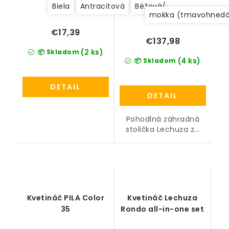
Biela
Antracitová
Béžová/Krémová
mokka (tmavohned
€17,39
€137,98
(2 ks)
📦 Skladom
(4 ks)
📦 Skladom
DETAIL
DETAIL
Pohodlná záhradná
stolička Lechuza z...
Kvetináč PILA Color
Kvetináč Lechuza
35
Rondo all-in-one set