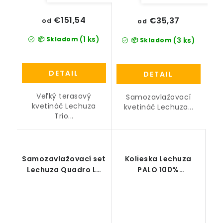
€151,54
€35,37
od
od
(1 ks)
📦 Skladom
(3 ks)
📦 Skladom
DETAIL
DETAIL
Veľký terasový
Samozavlažovací
kvetináč Lechuza
kvetináč Lechuza...
Trio...
Samozavlažovací set
Kolieska Lechuza
Lechuza Quadro LS
PALO 100%
(bez deliaceho dna)
eukalyptové drevo