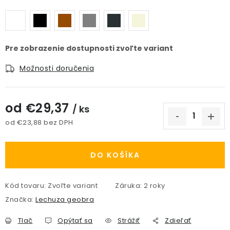
Možnosti doručenia
od
€29,37
/ ks
od
€23,88
bez DPH
Jednotková cena:
DO KOŠÍKA
Kód tovaru:
Zvoľte variant
Záruka
:
2 roky
Značka:
Lechuza geobra
Tlač
Opýtať sa
Strážiť
Zdieľať