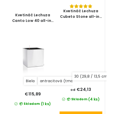
Kvetináč Lechuza
Kvetináč Lechuza
Cubeto Stone all-in-
Canto Low 40 all-in-
one set
one set
30 (29,8 / 13,5 cm)
Biela
antracitová (tmavosivá)
€24,13
od
€115,89
(4 ks)
📦 Skladom
(1 ks)
📦 Skladom