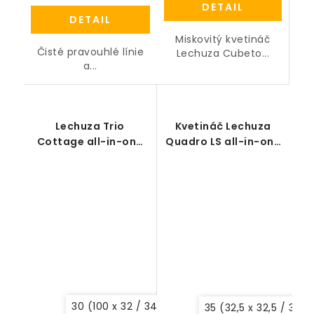
DETAIL
DETAIL
Miskovitý kvetináč
Čisté pravouhlé línie
Lechuza Cubeto...
a...
Lechuza Trio
Kvetináč Lechuza
Cottage all-in-one
Quadro LS all-in-one
set
set
30 (100 x 32 / 34 cm)
40 (130 x 42 / 44 cm)
35 (32,5 x 32,5 / 32,