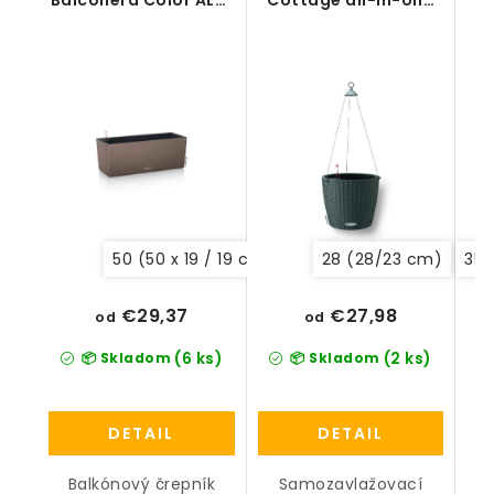
IN-ONE-SET
set
50 (50 x 19 / 19 cm)
80 (79 x 19 / 19 cm)
28 (28/23 cm)
35 
4
€29,37
€27,98
od
od
(6 ks)
(2 ks)
📦 Skladom
📦 Skladom
DETAIL
DETAIL
Balkónový črepník
Samozavlažovací