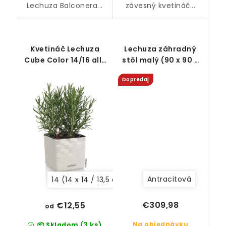
Lechuza Balconera...
závesný kvetináč...
Kvetináč Lechuza
Lechuza záhradný
Cube Color 14/16 all-
stôl malý (90 x 90 x
in-one set
75 cm) granitová/
Dopredaj
čiernosivá so
sklenenou platňou
Antracitová
14 (14 x 14 / 13,5 cm)
16 (17 x 17 / 16 cm)
€309,98
€12,55
od
Na objednávku
(3 ks)
📦 Skladom