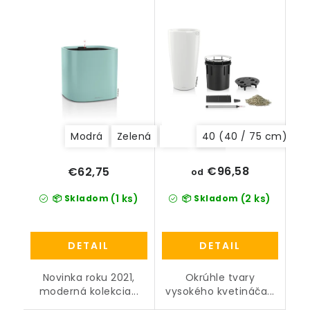
Modrá
Zelená
sivá
Antracitová
40 (40 / 75 cm)
Béžov
3
€96,58
€62,75
od
(1 ks)
(2 ks)
📦 Skladom
📦 Skladom
DETAIL
DETAIL
Novinka roku 2021,
Okrúhle tvary
moderná kolekcia...
vysokého kvetináča...