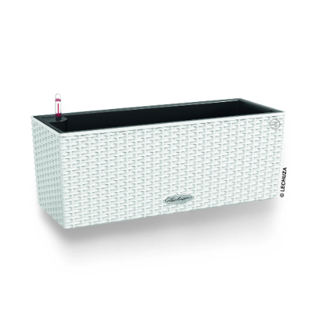
ODBORNÉ ČLÁNKY
MACHOVÉ STENY
INTERIÉROVÉ DEKORÁCIE
BLOG
NA OBJEDNÁVKU
AKCIA
NOVINKY
TEDE
SUBSTRÁTY A HNOJIVÁ