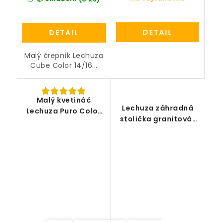
DETAIL
DETAIL
Malý črepník Lechuza
Cube Color 14/16...
Malý kvetináč
Lechuza záhradná
Lechuza Puro Color
stolička granitová/
20 all-in-one set
čiernosivá