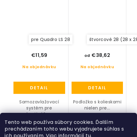
pre Quadro LS 28
štvorcové 28 (28 x 2
€38,62
€11,59
od
Na objednávku
Na objednávku
DETAIL
DETAIL
Samozavlažovací
Podložka s kolieskami
systém pre
nielen pre...
kvetináče...
Tento web používa súbory cookies. Ďalším
prechádzaním tohto webu vyjadrujete súhlas s
ich používaním. Viac informácií
tu
.