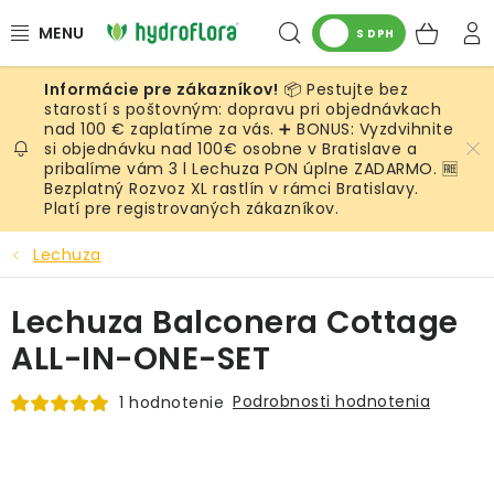
Prejsť
Hľadať
NÁK
na
S DPH
obsah
KOŠ
📦 Pestujte bez
RASTLINY
starostí s poštovným: dopravu pri objednávkach
nad 100 € zaplatíme za vás. ➕ BONUS: Vyzdvihnite
si objednávku nad 100€ osobne v Bratislave a
UMELÉ RASTLINY
pribalíme vám 3 l Lechuza PON úplne ZADARMO. 🆓
Bezplatný Rozvoz XL rastlín v rámci Bratislavy.
KVETINÁČE
Platí pre registrovaných zákazníkov.
Lechuza
SUBSTRÁTY A PRÍSLUŠENSTVO
Lechuza Balconera Cottage
SERVIS INTERIÉROVEJ ZELENE
ALL-IN-ONE-SET
MACHY
Podrobnosti hodnotenia
1 hodnotenie
ŽIVÉ STENY