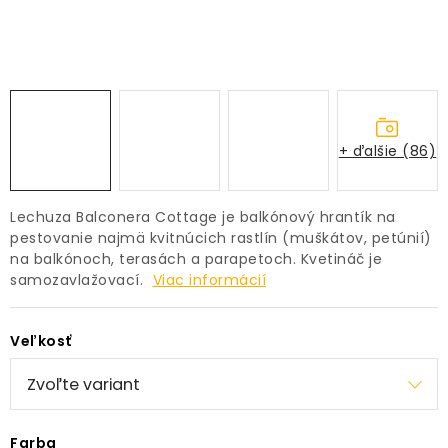
PRÍSLUŠENSTVO
KVETINÁČE
KVETINÁČE A OBALY NA RASTLINY
+ ďalšie (86)
ZNAČKY
Lechuza Balconera Cottage je balkónový hrantík na
Obchodné podmienky
pestovanie najmä kvitnúcich rastlín (muškátov, petúnií)
na balkónoch, terasách a parapetoch. Kvetináč je
Podmienky ochrany osobných údajov
O nás
samozavlažovací.
Viac informácií
Spôsoby platby
Informácie o doprave
Kontakt / Právne údaje
Veľkosť
Farba