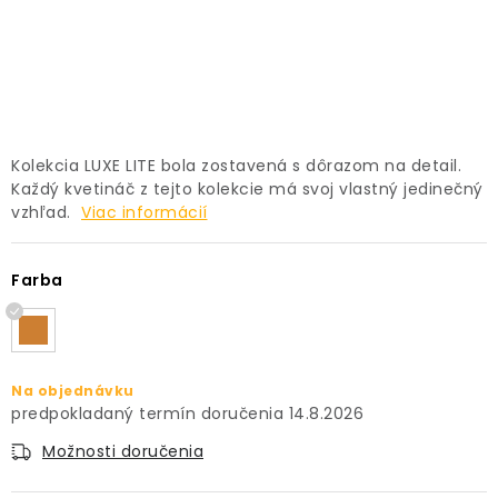
PRÍSLUŠENSTVO
KVETINÁČE
KVETINÁČE A OBALY NA RASTLINY
Kolekcia LUXE LITE bola zostavená s dôrazom na detail.
Každý kvetináč z tejto kolekcie má svoj vlastný jedinečný
ZNAČKY
vzhľad.
Viac informácií
Obchodné podmienky
Farba
Podmienky ochrany osobných údajov
O nás
Spôsoby platby
Informácie o doprave
Kontakt / Právne údaje
Na objednávku
14.8.2026
Možnosti doručenia