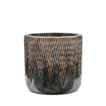
ODBORNÉ ČLÁNKY
MACHOVÉ STENY
INTERIÉROVÉ DEKORÁCIE
BLOG
NA OBJEDNÁVKU
AKCIA
NOVINKY
TEDE
SUBSTRÁTY A HNOJIVÁ