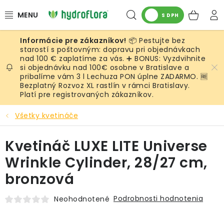
Prejsť
Hľadať
NÁK
na
S DPH
obsah
KOŠ
📦 Pestujte bez
RASTLINY
starostí s poštovným: dopravu pri objednávkach
nad 100 € zaplatíme za vás. ➕ BONUS: Vyzdvihnite
si objednávku nad 100€ osobne v Bratislave a
UMELÉ RASTLINY
pribalíme vám 3 l Lechuza PON úplne ZADARMO. 🆓
Bezplatný Rozvoz XL rastlín v rámci Bratislavy.
KVETINÁČE
Platí pre registrovaných zákazníkov.
Všetky kvetináče
SUBSTRÁTY A PRÍSLUŠENSTVO
Kvetináč LUXE LITE Universe
SERVIS INTERIÉROVEJ ZELENE
Wrinkle Cylinder, 28/27 cm,
MACHY
bronzová
ŽIVÉ STENY
Podrobnosti hodnotenia
Neohodnotené