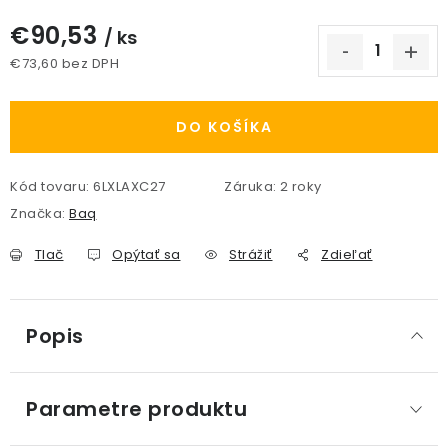
€90,53
/ ks
€73,60 bez DPH
Jednotková cena:
DO KOŠÍKA
Kód tovaru:
6LXLAXC27
Záruka
:
2 roky
Značka:
Baq
Tlač
Opýtať sa
Strážiť
Zdieľať
Popis
Parametre produktu