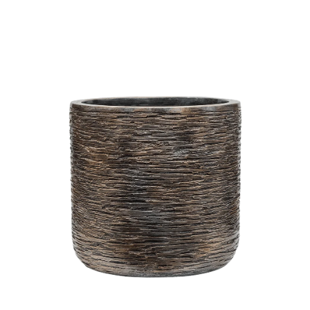
ODBORNÉ ČLÁNKY
MACHOVÉ STENY
INTERIÉROVÉ DEKORÁCIE
BLOG
NA OBJEDNÁVKU
AKCIA
NOVINKY
TEDE
SUBSTRÁTY A HNOJIVÁ