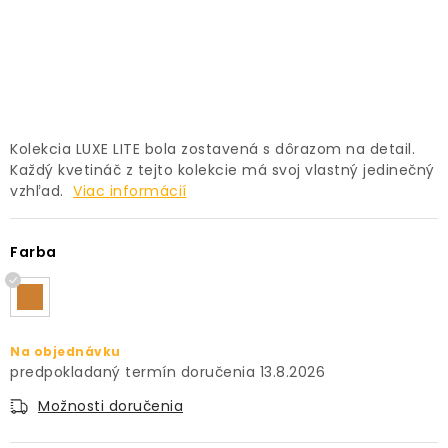
PRÍSLUŠENSTVO
KVETINÁČE
KVETINÁČE A OBALY NA RASTLINY
Kolekcia LUXE LITE bola zostavená s dôrazom na detail.
Každý kvetináč z tejto kolekcie má svoj vlastný jedinečný
ZNAČKY
vzhľad.
Viac informácií
Obchodné podmienky
Farba
Podmienky ochrany osobných údajov
O nás
Spôsoby platby
Informácie o doprave
Kontakt / Právne údaje
Na objednávku
13.8.2026
Možnosti doručenia