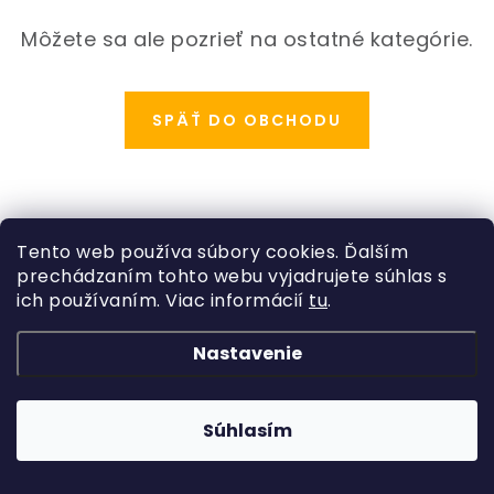
ODBORNÉ ČLÁNKY
Môžete sa ale pozrieť na ostatné kategórie.
MACHOVÉ STENY
INTERIÉROVÉ DEKORÁCIE
SPÄŤ DO OBCHODU
BLOG
NA OBJEDNÁVKU
Z
Tento web používa súbory cookies. Ďalším
á
prechádzaním tohto webu vyjadrujete súhlas s
AKCIA
Kategórie
p
ich používaním. Viac informácií
tu
.
ä
Rastliny
NOVINKY
Informácie o obchode
Nastavenie
t
Kvetináče, črepníky
i
Copyright 2026
Hydroflora
. Všetky práva vyhradené.
Obchodné podmienky
TEDE
Vytvoril Shoptet
a
Adatelier
Machové obrazy
e
Súhlasím
Podmienky ochrany osobných údajov
SUBSTRÁTY A HNOJIVÁ
Umelé kvety
Odstúpenie od zmluvy