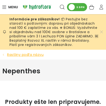
Prejsť
Hľadať
NÁK
na
S DPH
obsah
KOŠ
📦 Pestujte bez
RASTLINY
starostí s poštovným: dopravu pri objednávkach
nad 100 € zaplatíme za vás. ➕ BONUS: Vyzdvihnite
si objednávku nad 100€ osobne v Bratislave a
UMELÉ RASTLINY
pribalíme vám 3 l Lechuza PON úplne ZADARMO. 🆓
Bezplatný Rozvoz XL rastlín v rámci Bratislavy.
KVETINÁČE
Platí pre registrovaných zákazníkov.
Rastliny podľa názvu
SUBSTRÁTY A PRÍSLUŠENSTVO
Nepenthes
SERVIS INTERIÉROVEJ ZELENE
MACHY
ŽIVÉ STENY
Produkty ešte len pripravujeme.