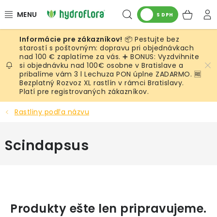
Prejsť
Hľadať
NÁK
na
S DPH
obsah
KOŠ
📦 Pestujte bez
RASTLINY
starostí s poštovným: dopravu pri objednávkach
nad 100 € zaplatíme za vás. ➕ BONUS: Vyzdvihnite
si objednávku nad 100€ osobne v Bratislave a
UMELÉ RASTLINY
pribalíme vám 3 l Lechuza PON úplne ZADARMO. 🆓
Bezplatný Rozvoz XL rastlín v rámci Bratislavy.
KVETINÁČE
Platí pre registrovaných zákazníkov.
Rastliny podľa názvu
SUBSTRÁTY A PRÍSLUŠENSTVO
Scindapsus
SERVIS INTERIÉROVEJ ZELENE
MACHY
ŽIVÉ STENY
Produkty ešte len pripravujeme.