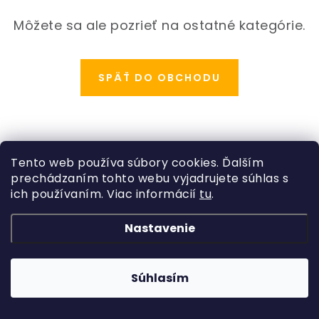
ODBORNÉ ČLÁNKY
Môžete sa ale pozrieť na ostatné kategórie.
MACHOVÉ STENY
INTERIÉROVÉ DEKORÁCIE
SPÄŤ DO OBCHODU
BLOG
NA OBJEDNÁVKU
Z
Tento web používa súbory cookies. Ďalším
á
prechádzaním tohto webu vyjadrujete súhlas s
AKCIA
Kategórie
p
ich používaním. Viac informácií
tu
.
ä
Rastliny
NOVINKY
Informácie o obchode
Nastavenie
t
Kvetináče, črepníky
i
Copyright 2026
Hydroflora
. Všetky práva vyhradené.
Obchodné podmienky
TEDE
Vytvoril Shoptet
a
Adatelier
Machové obrazy
e
Súhlasím
Podmienky ochrany osobných údajov
SUBSTRÁTY A HNOJIVÁ
Umelé kvety
Odstúpenie od zmluvy