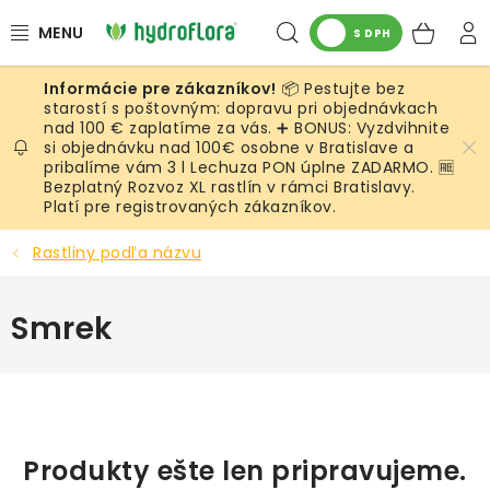
Prejsť
Hľadať
NÁK
na
S DPH
obsah
KOŠ
📦 Pestujte bez
RASTLINY
starostí s poštovným: dopravu pri objednávkach
nad 100 € zaplatíme za vás. ➕ BONUS: Vyzdvihnite
si objednávku nad 100€ osobne v Bratislave a
UMELÉ RASTLINY
pribalíme vám 3 l Lechuza PON úplne ZADARMO. 🆓
Bezplatný Rozvoz XL rastlín v rámci Bratislavy.
KVETINÁČE
Platí pre registrovaných zákazníkov.
Rastliny podľa názvu
SUBSTRÁTY A PRÍSLUŠENSTVO
Smrek
SERVIS INTERIÉROVEJ ZELENE
MACHY
ŽIVÉ STENY
Produkty ešte len pripravujeme.