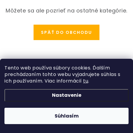
ODBORNÉ ČLÁNKY
Môžete sa ale pozrieť na ostatné kategórie.
MACHOVÉ STENY
INTERIÉROVÉ DEKORÁCIE
SPÄŤ DO OBCHODU
BLOG
NA OBJEDNÁVKU
Z
Tento web používa súbory cookies. Ďalším
á
prechádzaním tohto webu vyjadrujete súhlas s
AKCIA
Kategórie
p
ich používaním. Viac informácií
tu
.
ä
Rastliny
NOVINKY
Informácie o obchode
Nastavenie
t
Kvetináče, črepníky
i
Copyright 2026
Hydroflora
. Všetky práva vyhradené.
Obchodné podmienky
TEDE
Vytvoril Shoptet
a
Adatelier
Machové obrazy
e
Súhlasím
Podmienky ochrany osobných údajov
SUBSTRÁTY A HNOJIVÁ
Umelé kvety
Odstúpenie od zmluvy