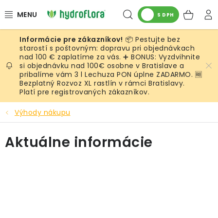
Prejsť
Hľadať
NÁK
na
S DPH
obsah
KOŠ
📦 Pestujte bez
RASTLINY
starostí s poštovným: dopravu pri objednávkach
nad 100 € zaplatíme za vás. ➕ BONUS: Vyzdvihnite
si objednávku nad 100€ osobne v Bratislave a
UMELÉ RASTLINY
pribalíme vám 3 l Lechuza PON úplne ZADARMO. 🆓
Bezplatný Rozvoz XL rastlín v rámci Bratislavy.
KVETINÁČE
Platí pre registrovaných zákazníkov.
Výhody nákupu
SUBSTRÁTY A PRÍSLUŠENSTVO
Aktuálne informácie
SERVIS INTERIÉROVEJ ZELENE
MACHY
ŽIVÉ STENY