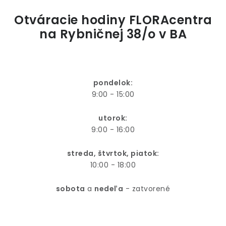
ODBORNÉ ČLÁNKY
Otváracie hodiny FLORAcentra
MACHOVÉ STENY
na Rybničnej 38/o v BA
INTERIÉROVÉ DEKORÁCIE
BLOG
pondelok:
9:00 - 15:00
NA OBJEDNÁVKU
utorok:
9:00 - 16:00
AKCIA
streda, štvrtok, piatok:
NOVINKY
10:00 - 18:00
TEDE
sobota
a
nedeľa
- zatvorené
SUBSTRÁTY A HNOJIVÁ