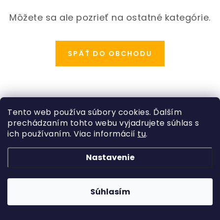
ODBORNÉ ČLÁNKY
Môžete sa ale pozrieť na ostatné kategórie.
MACHOVÉ STENY
INTERIÉROVÉ DEKORÁCIE
SPÄŤ DO OBCHODU
BLOG
NA OBJEDNÁVKU
Z
Tento web používa súbory cookies. Ďalším
á
prechádzaním tohto webu vyjadrujete súhlas s
AKCIA
Kategórie
p
ich používaním. Viac informácií
tu
.
ä
Rastliny
NOVINKY
Informácie o obchode
Nastavenie
t
Kvetináče, črepníky
i
Copyright 2026
Hydroflora
. Všetky práva vyhradené.
Obchodné podmienky
TEDE
Vytvoril Shoptet
a
Adatelier
Machové obrazy
e
Súhlasím
Podmienky ochrany osobných údajov
SUBSTRÁTY A HNOJIVÁ
Umelé kvety
Odstúpenie od zmluvy