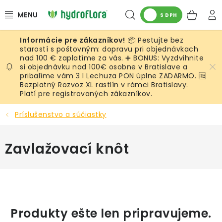
Prejsť
Hľadať
NÁK
na
S DPH
obsah
KOŠ
📦 Pestujte bez
RASTLINY
starostí s poštovným: dopravu pri objednávkach
nad 100 € zaplatíme za vás. ➕ BONUS: Vyzdvihnite
si objednávku nad 100€ osobne v Bratislave a
UMELÉ RASTLINY
pribalíme vám 3 l Lechuza PON úplne ZADARMO. 🆓
Bezplatný Rozvoz XL rastlín v rámci Bratislavy.
KVETINÁČE
Platí pre registrovaných zákazníkov.
Príslušenstvo a súčiastky
SUBSTRÁTY A PRÍSLUŠENSTVO
Zavlažovací knôt
SERVIS INTERIÉROVEJ ZELENE
MACHY
ŽIVÉ STENY
Produkty ešte len pripravujeme.