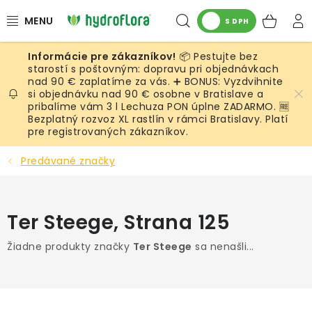
Prejsť
Hľadať
NÁK
na
S DPH
obsah
KOŠ
📦 Pestujte bez
RASTLINY
starostí s poštovným: dopravu pri objednávkach
nad 90 € zaplatíme za vás. ➕ BONUS: Vyzdvihnite
si objednávku nad 90 € osobne v Bratislave a
UMELÉ RASTLINY
pribalíme vám 3 l Lechuza PON úplne ZADARMO. 🆓
Bezplatný rozvoz XL rastlín v rámci Bratislavy. Platí
KVETINÁČE
pre registrovaných zákazníkov.
Predávané značky
SUBSTRÁTY A PRÍSLUŠENSTVO
SERVIS INTERIÉROVEJ ZELENE
Ter Steege
, Strana 125
MACHY
Žiadne produkty značky
Ter Steege
sa nenašli...
ŽIVÉ STENY