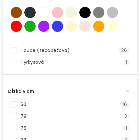
Taupe (šedobéžová)
26
Tyrkysová
1
Dĺžka v cm
50
16
79
3
75
1