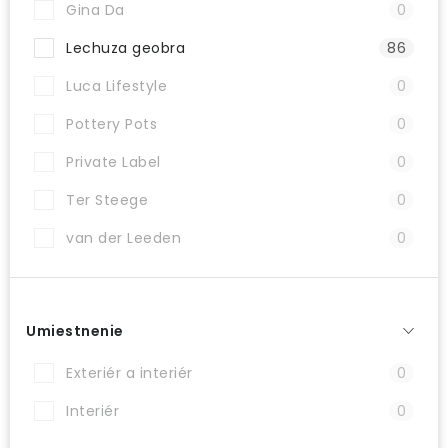
Gina Da
0
PRÍSLUŠENSTVO
Lechuza geobra
86
KVETINÁČE
Luca Lifestyle
0
Pottery Pots
0
KVETINÁČE A OBALY NA RASTLINY
Private Label
0
ZNAČKY
Ter Steege
0
Obchodné podmienky
van der Leeden
0
Podmienky ochrany osobných údajov
O nás
Spôsoby platby
Informácie o doprave
Kontakt / Právne údaje
Umiestnenie
Exteriér a interiér
0
Interiér
0