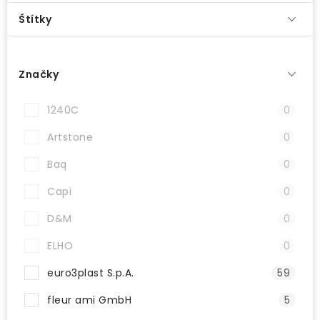
ODBORNÉ ČLÁNKY
Štítky
MACHOVÉ STENY
Značky
INTERIÉROVÉ DEKORÁCIE
1240C
0
BLOG
Artstone
0
NA OBJEDNÁVKU
Baq
0
AKCIA
Capi
0
D&M
0
NOVINKY
ELHO
0
TEDE
euro3plast S.p.A.
59
SUBSTRÁTY A HNOJIVÁ
fleur ami GmbH
5