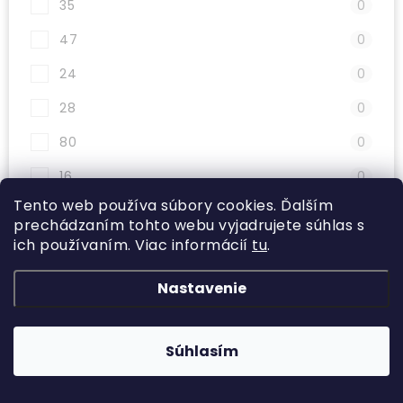
35
0
47
0
24
0
28
0
80
0
16
0
Tento web používa súbory cookies. Ďalším
26
0
prechádzaním tohto webu vyjadrujete súhlas s
ich používaním. Viac informácií
tu
.
48
0
58
0
Nastavenie
41
0
46
0
Súhlasím
37
0