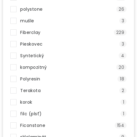
polystone
26
mušle
3
Fiberclay
229
Pieskovec
3
Syntetický
4
kompozitný
20
Polyresin
18
Terakota
2
korok
1
filc (plsť)
1
Ficonstone
154