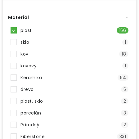
Materiál
plast
156
sklo
1
kov
18
kovový
1
Keramika
54
drevo
5
plast, sklo
2
porcelán
3
Prírodný
2
Fiberstone
331