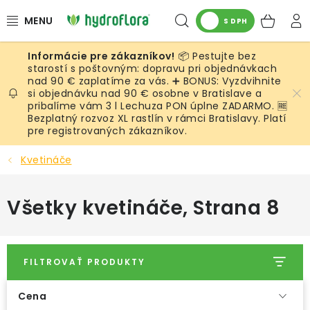
Prejsť
Hľadať
NÁK
na
S DPH
obsah
KOŠ
📦 Pestujte bez
RASTLINY
starostí s poštovným: dopravu pri objednávkach
nad 90 € zaplatíme za vás. ➕ BONUS: Vyzdvihnite
si objednávku nad 90 € osobne v Bratislave a
UMELÉ RASTLINY
pribalíme vám 3 l Lechuza PON úplne ZADARMO. 🆓
Bezplatný rozvoz XL rastlín v rámci Bratislavy. Platí
KVETINÁČE
pre registrovaných zákazníkov.
Kvetináče
SUBSTRÁTY A PRÍSLUŠENSTVO
Všetky kvetináče
, Strana 8
SERVIS INTERIÉROVEJ ZELENE
MACHY
FILTROVAŤ PRODUKTY
ŽIVÉ STENY
Cena