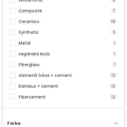
sklolaminát
9
Composite
7
Ceramics
19
Synthetic
3
Metal
1
vegánska koža
1
Fiberglass
1
slamená tráva + cement
13
bambus + cement
13
Fibercement
12
Farba