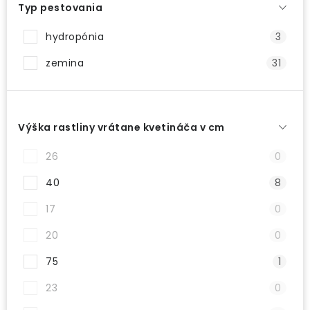
Typ pestovania
hydropónia
3
zemina
31
Výška rastliny vrátane kvetináča v cm
26
0
40
8
17
0
20
0
75
1
23
0