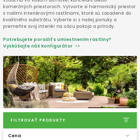
vzduchu vo vašom domove, kancelárii alebo
ODBORNÉ ČLÁNKY
komerčných priestoroch.
Vytvorte si harmonický priestor
s našimi interiérovými rastlinami, ktoré sú zasadené do
MACHOVÉ STENY
kvalitného substrátu. Vyberte si z našej ponuky a
premeňte svoj interiér na oázu pokoja a prírody.
INTERIÉROVÉ DEKORÁCIE
Potrebujete poradiť s umiestnením rastliny?
Vyskúšajte náš konfigurátor ->
BLOG
NA OBJEDNÁVKU
AKCIA
NOVINKY
TEDE
FILTROVAŤ PRODUKTY
SUBSTRÁTY A HNOJIVÁ
Cena