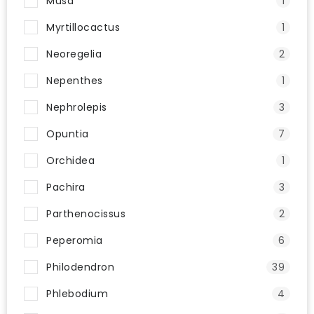
Musa
1
Myrtillocactus
1
Neoregelia
2
Nepenthes
1
Nephrolepis
3
Opuntia
7
Orchidea
1
Pachira
3
Parthenocissus
2
Peperomia
6
Philodendron
39
Phlebodium
4