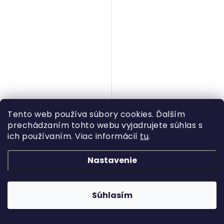
Tento web používa súbory cookies. Ďalším
prechádzaním tohto webu vyjadrujete súhlas s
€33,95
€27,05
ich používaním. Viac informácií
tu
.
Na objednávku
Na objednávku
Nastavenie
DO KOŠÍKA
DO KOŠÍKA
Súhlasím
Aglaonema je nenáročná
Aglaonema je nenáročná
rastlinka...
rastlinka...