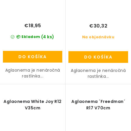
€18,95
€30,32
(4 ks)
📦 Skladom
Na objednávku
DO KOŠÍKA
DO KOŠÍKA
Aglaonema je nenáročná
Aglaonema je nenáročná
rastlinka...
rastlinka...
Aglaonema White Joy R12
Aglaonema ´Freedman´
V35cm
R17 V70cm