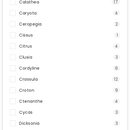
Calathea
17
Caryota
4
Ceropegia
2
Cissus
1
Citrus
4
Clusia
3
Cordyline
6
Crassula
12
Croton
9
Ctenanthe
4
Cycas
3
Dicksonia
3