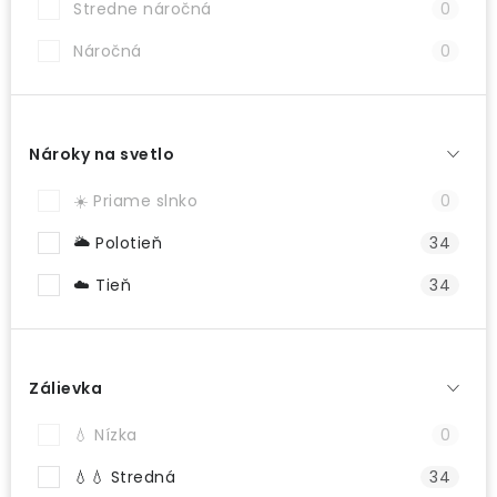
Stredne náročná
0
Náročná
0
Nároky na svetlo
☀️ Priame slnko
0
🌥️ Polotieň
34
☁️ Tieň
34
Zálievka
💧 Nízka
0
💧💧 Stredná
34