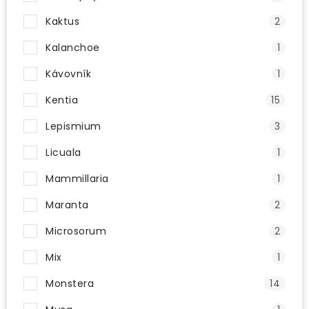
Kaktus
2
Kalanchoe
1
Kávovník
1
Kentia
15
Lepismium
3
Licuala
1
Mammillaria
1
Maranta
2
Microsorum
2
Mix
1
Monstera
14