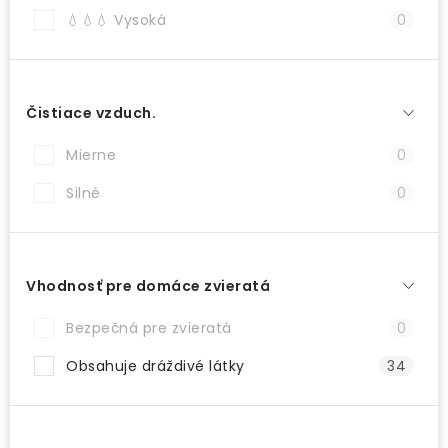
💧💧💧 Vysoká
0
Čistiace vzduch.
Mierne
0
Silné
0
Vhodnosť pre domáce zvieratá
Bezpečná pre zvieratá
0
Obsahuje dráždivé látky
34