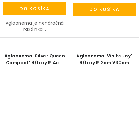
DO KOŠÍKA
DO KOŠÍKA
Aglaonema je nenáročná
rastlinka...
Aglaonema 'Silver Queen
Aglaonema 'White Joy'
Compact' 8/tray R14cm
6/tray R12cm V30cm
V35cm