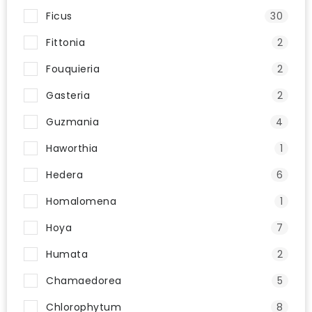
Ficus
30
Fittonia
2
Fouquieria
2
Gasteria
2
Guzmania
4
Haworthia
1
Hedera
6
Homalomena
1
Hoya
7
Humata
2
Chamaedorea
5
Chlorophytum
8