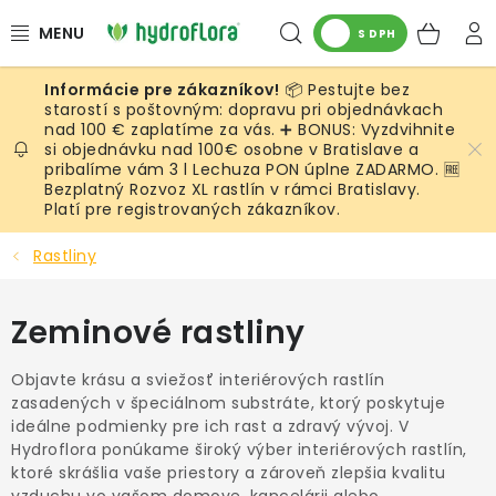
Prejsť
Hľadať
NÁK
na
S DPH
obsah
KOŠ
📦 Pestujte bez
RASTLINY
starostí s poštovným: dopravu pri objednávkach
nad 100 € zaplatíme za vás. ➕ BONUS: Vyzdvihnite
si objednávku nad 100€ osobne v Bratislave a
UMELÉ RASTLINY
pribalíme vám 3 l Lechuza PON úplne ZADARMO. 🆓
Bezplatný Rozvoz XL rastlín v rámci Bratislavy.
KVETINÁČE
Platí pre registrovaných zákazníkov.
Rastliny
SUBSTRÁTY A PRÍSLUŠENSTVO
Zeminové rastliny
SERVIS INTERIÉROVEJ ZELENE
Objavte krásu a sviežosť interiérových rastlín
MACHY
zasadených v špeciálnom substráte, ktorý poskytuje
ideálne podmienky pre ich rast a zdravý vývoj. V
ŽIVÉ STENY
Hydroflora ponúkame široký výber interiérových rastlín,
ktoré skrášlia vaše priestory a zároveň zlepšia kvalitu