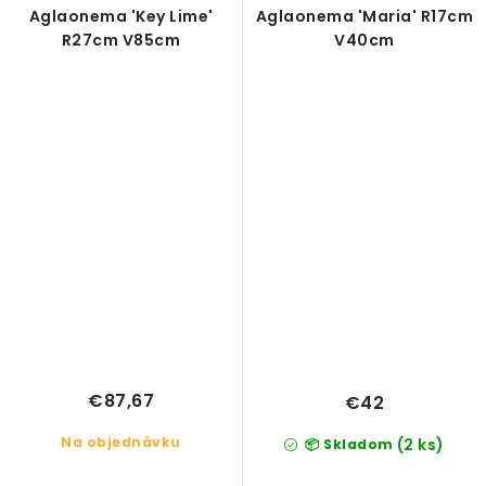
Aglaonema 'Key Lime'
Aglaonema 'Maria' R17cm
R27cm V85cm
V40cm
€87,67
€42
Na objednávku
(2 ks)
📦 Skladom