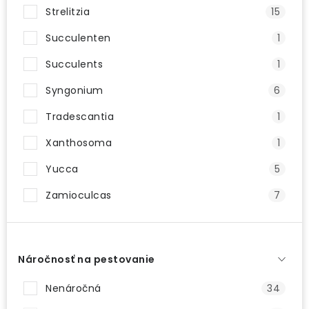
Strelitzia
15
Succulenten
1
Succulents
1
Syngonium
6
Tradescantia
1
Xanthosoma
1
Yucca
5
Zamioculcas
7
Náročnosť na pestovanie
Nenáročná
34