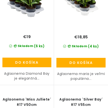
€19
€18,85
(6 ks)
📦 Skladom
(4 ks)
📦 Skladom
DO KOŠÍKA
DO KOŠÍKA
Aglaonema Diamond Bay
Aglaonema maria je veľmi
je elegantná...
populárna...
Aglaonema ´Miss Julliete´
Aglaonema ´Silver Bay´
R17 V50cm
R17 V55cm