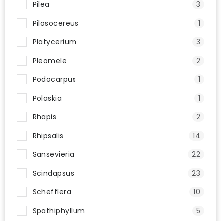
Pilea
3
Pilosocereus
1
Platycerium
3
Pleomele
2
Podocarpus
1
Polaskia
1
Rhapis
2
Rhipsalis
14
Sansevieria
22
Scindapsus
23
Schefflera
10
Spathiphyllum
5