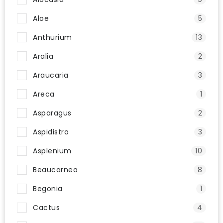
Aloe
5
Anthurium
13
Aralia
2
Araucaria
3
Areca
1
Asparagus
2
Aspidistra
3
Asplenium
10
Beaucarnea
8
Begonia
1
Cactus
4