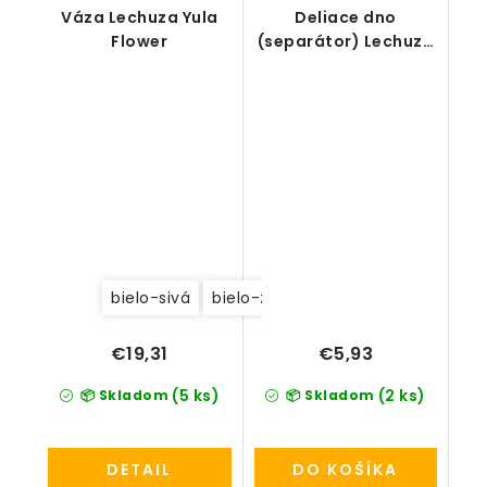
Váza Lechuza Yula
Deliace dno
Flower
(separátor) Lechuza
Classico Color 35
bielo-sivá
bielo-zelená
bielo-ružová
€19,31
€5,93
(5 ks)
(2 ks)
📦 Skladom
📦 Skladom
DETAIL
DO KOŠÍKA