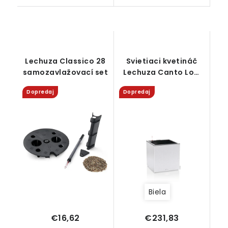
Lechuza Classico 28
Svietiaci kvetináč
samozavlažovací set
Lechuza Canto Low
LED all-in-one
Dopredaj
Dopredaj
Biela
€16,62
€231,83