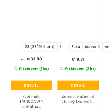
23 (23/26,5 cm)
32 (32/35,5 cm)
Biela
červená
An
€33,80
€19,31
od
(1 ks)
(2 ks)
📦 Skladom
📦 Skladom
DETAIL
DETAIL
Kvetináče
Samozavlažovací
TRENDCOVER,
stolový kvetináč...
unikátna...