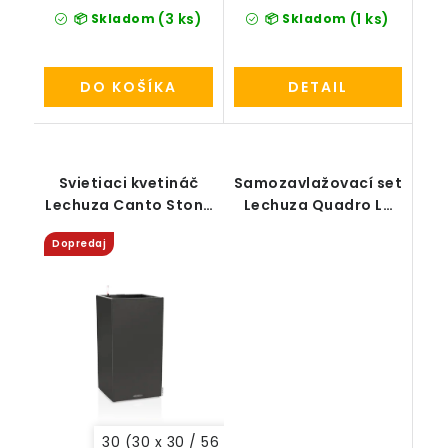
(3 ks)
(1 ks)
📦 Skladom
📦 Skladom
DO KOŠÍKA
DETAIL
Svietiaci kvetináč
Samozavlažovací set
Lechuza Canto Stone
Lechuza Quadro LS
High LED all-in-one
43 (bez deliaceho
Dopredaj
set
dna)
30 (30 x 30 / 56 cm)