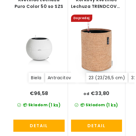
Puro Color 50 so SZS
Lechuza TRENDCOVER
all-in-one set
Dopredaj
Biela
Antracitová
Béžová/Krémová
23 (23/26,5 cm)
32
€33,80
€96,58
od
(1 ks)
(1 ks)
📦 Skladom
📦 Skladom
DETAIL
DETAIL