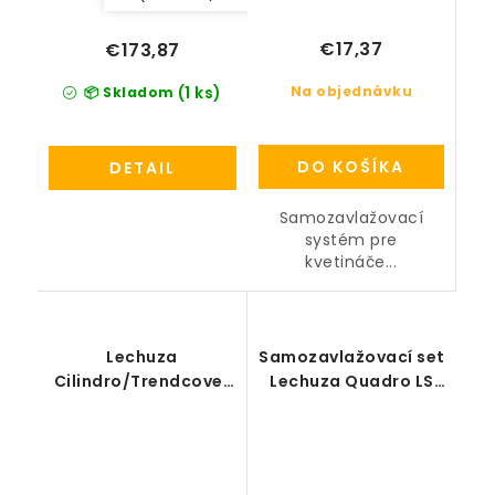
€17,37
€173,87
Na objednávku
(1 ks)
📦 Skladom
DO KOŠÍKA
DETAIL
Samozavlažovací
systém pre
kvetináče...
Lechuza
Samozavlažovací set
Cilindro/Trendcover
Lechuza Quadro LS
23 samozavlažovací
(bez deliaceho dna)
set (bez deliaceho
dna)