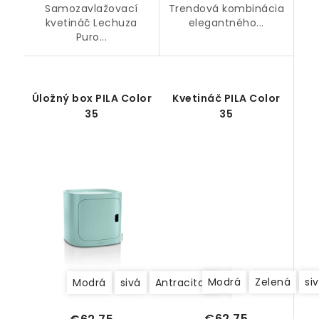
Samozavlažovací
Trendová kombinácia
kvetináč Lechuza
elegantného...
Puro...
Úložný box PILA Color
Kvetináč PILA Color
35
35
Modrá
Zelená
si
Modrá
sivá
Antracitová
Béžová/Krémov
€62,75