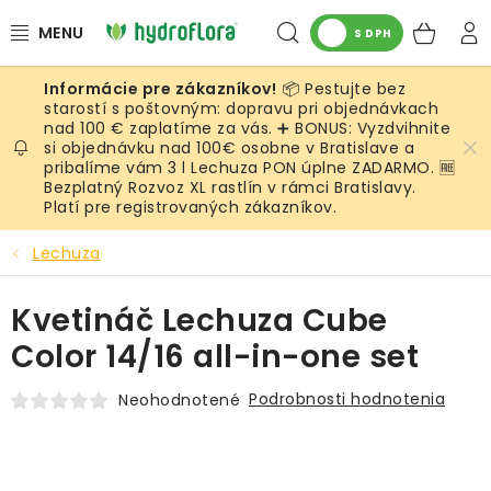
Prejsť
Hľadať
NÁK
na
S DPH
obsah
KOŠ
📦 Pestujte bez
RASTLINY
starostí s poštovným: dopravu pri objednávkach
nad 100 € zaplatíme za vás. ➕ BONUS: Vyzdvihnite
si objednávku nad 100€ osobne v Bratislave a
UMELÉ RASTLINY
pribalíme vám 3 l Lechuza PON úplne ZADARMO. 🆓
Bezplatný Rozvoz XL rastlín v rámci Bratislavy.
KVETINÁČE
Platí pre registrovaných zákazníkov.
Lechuza
SUBSTRÁTY A PRÍSLUŠENSTVO
Kvetináč Lechuza Cube
SERVIS INTERIÉROVEJ ZELENE
Color 14/16 all-in-one set
MACHY
Podrobnosti hodnotenia
Neohodnotené
ŽIVÉ STENY