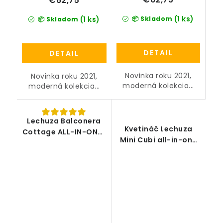
€62,75
(1 ks)
📦 Skladom
(1 ks)
📦 Skladom
DETAIL
DETAIL
Novinka roku 2021,
Novinka roku 2021,
moderná kolekcia...
moderná kolekcia...
Lechuza Balconera
Kvetináč Lechuza
Cottage ALL-IN-ONE-
Mini Cubi all-in-one
SET
set