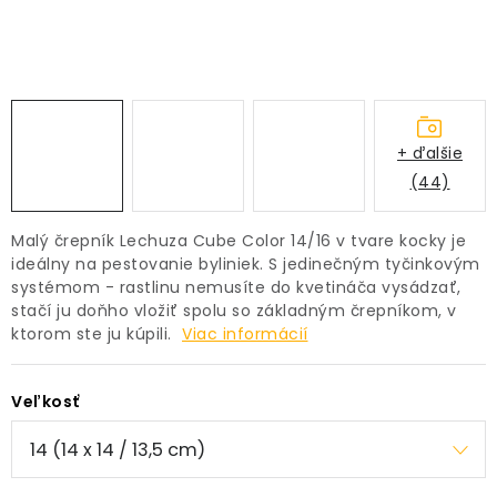
PRÍSLUŠENSTVO
KVETINÁČE
KVETINÁČE A OBALY NA RASTLINY
+ ďalšie
(44)
ZNAČKY
Malý črepník Lechuza Cube Color 14/16 v tvare kocky je
Obchodné podmienky
ideálny na pestovanie byliniek. S jedinečným tyčinkovým
systémom - rastlinu nemusíte do kvetináča vysádzať,
Podmienky ochrany osobných údajov
O nás
stačí ju doňho vložiť spolu so základným črepníkom, v
Spôsoby platby
Informácie o doprave
ktorom ste ju kúpili.
Viac informácií
Kontakt / Právne údaje
Veľkosť