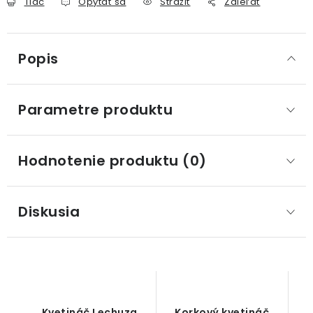
Tlač
Opýtať sa
Strážiť
Zdieľať
Popis
Parametre produktu
Hodnotenie produktu (0)
Diskusia
Kvetináč Lechuza
Korkový kvetináč