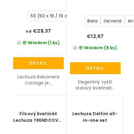
50 (50 x 19 / 19 cm)
80 (80 x 19 / 19 cm)
4
Biela
červená
An
€29,37
od
€12,67
(1 ks)
📦 Skladom
(8 ks)
📦 Skladom
DETAIL
DETAIL
Lechuza Balconera
Elegantný vyšší
Cottage je...
stolový kvetináč...
Filcový kvetináč
Lechuza Deltini all-
Lechuza TRENDCOVER
in-one set
all-in-one set