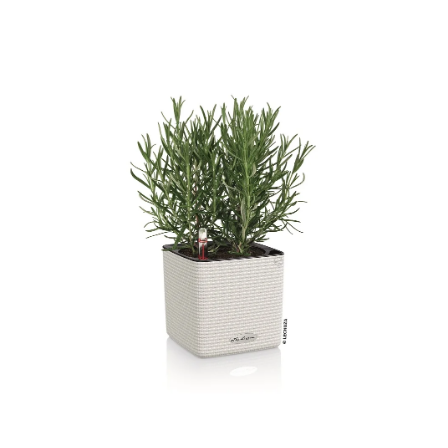
ODBORNÉ ČLÁNKY
MACHOVÉ STENY
INTERIÉROVÉ DEKORÁCIE
BLOG
NA OBJEDNÁVKU
AKCIA
NOVINKY
TEDE
SUBSTRÁTY A HNOJIVÁ