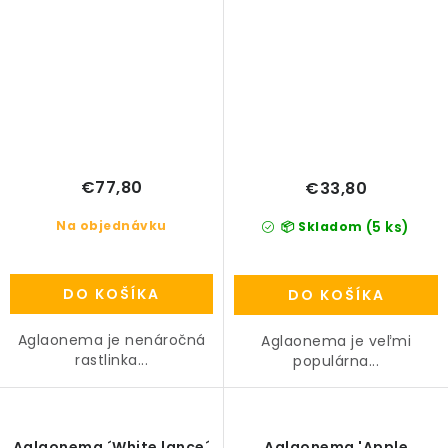
€77,80
€33,80
Na objednávku
(5 ks)
📦 Skladom
DO KOŠÍKA
DO KOŠÍKA
Aglaonema je nenáročná
Aglaonema je veľmi
rastlinka...
populárna...
Aglaonema ´White lance´
Aglaonema 'Apple