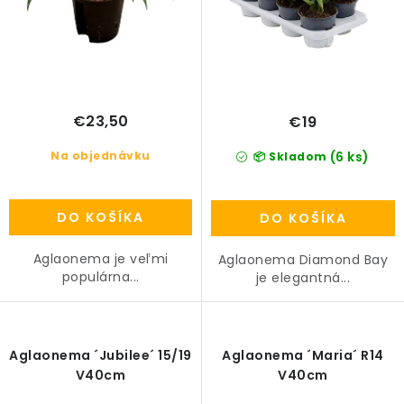
o
v
€23,50
€19
Na objednávku
(6 ks)
📦 Skladom
DO KOŠÍKA
DO KOŠÍKA
Aglaonema je veľmi
Aglaonema Diamond Bay
populárna...
je elegantná...
Aglaonema ´Jubilee´ 15/19
Aglaonema ´Maria´ R14
V40cm
V40cm