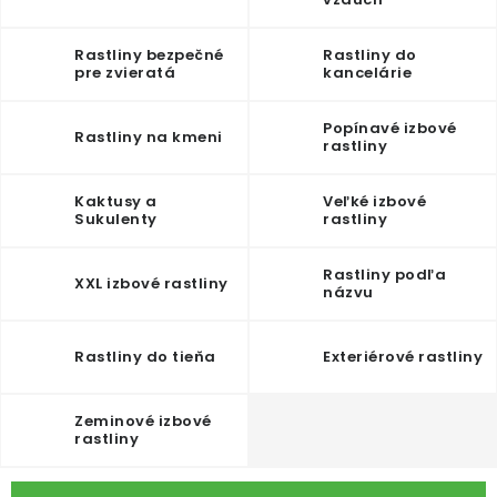
ODBORNÉ ČLÁNKY
Rastliny bezpečné
Rastliny do
MACHOVÉ STENY
pre zvieratá
kancelárie
INTERIÉROVÉ DEKORÁCIE
Popínavé izbové
Rastliny na kmeni
rastliny
BLOG
Kaktusy a
Veľké izbové
Sukulenty
rastliny
NA OBJEDNÁVKU
Rastliny podľa
XXL izbové rastliny
AKCIA
názvu
NOVINKY
Rastliny do tieňa
Exteriérové rastliny
TEDE
Zeminové izbové
rastliny
SUBSTRÁTY A HNOJIVÁ