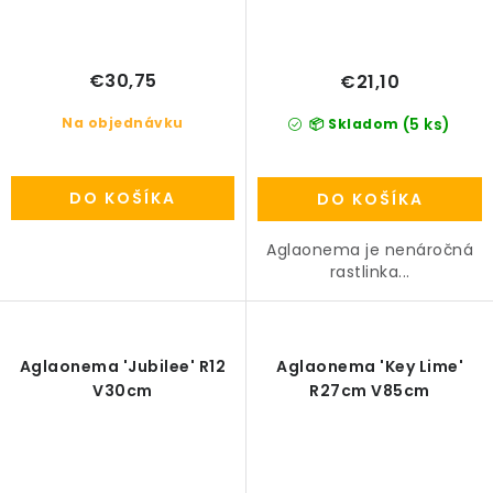
€30,75
€21,10
Na objednávku
(5 ks)
📦 Skladom
DO KOŠÍKA
DO KOŠÍKA
Aglaonema je nenáročná
rastlinka...
Aglaonema 'Jubilee' R12
Aglaonema 'Key Lime'
V30cm
R27cm V85cm