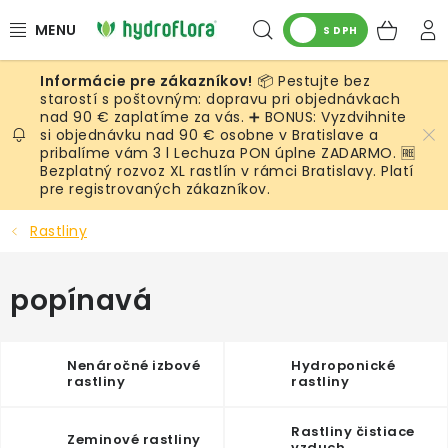
Prejsť
Hľadať
NÁK
na
S DPH
obsah
KOŠ
📦 Pestujte bez
RASTLINY
starostí s poštovným: dopravu pri objednávkach
nad 90 € zaplatíme za vás. ➕ BONUS: Vyzdvihnite
si objednávku nad 90 € osobne v Bratislave a
UMELÉ RASTLINY
pribalíme vám 3 l Lechuza PON úplne ZADARMO. 🆓
Bezplatný rozvoz XL rastlín v rámci Bratislavy. Platí
KVETINÁČE
pre registrovaných zákazníkov.
Rastliny
SUBSTRÁTY A PRÍSLUŠENSTVO
popínavá
SERVIS INTERIÉROVEJ ZELENE
MACHY
Nenáročné izbové
Hydroponické
rastliny
rastliny
ŽIVÉ STENY
Rastliny čistiace
Zeminové rastliny
vzduch