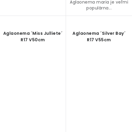
Aglaonema maria je veľmi
populárna...
Aglaonema ´Miss Julliete´
Aglaonema ´Silver Bay´
R17 V50cm
R17 V55cm