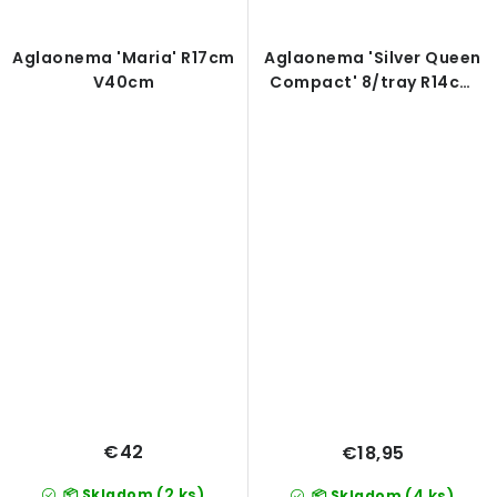
Aglaonema 'Maria' R17cm
Aglaonema 'Silver Queen
V40cm
Compact' 8/tray R14cm
V35cm
€42
€18,95
(2 ks)
📦 Skladom
(4 ks)
📦 Skladom