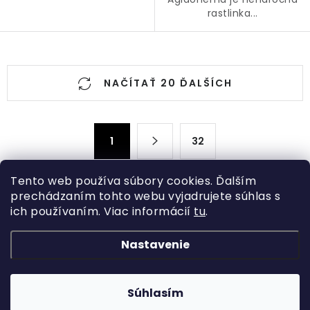
rastlinka...
O
NAČÍTAŤ 20 ĎALŠÍCH
v
l
á
S
d
1
32
t
a
r
c
á
Tento web používa súbory cookies. Ďalším
n
i
prechádzaním tohto webu vyjadrujete súhlas s
ich používaním. Viac informácií
tu
.
k
Z
e
o
p
á
Nastavenie
v
Kategórie
r
p
a
v
ä
Rastliny
n
Informácie o obchode
k
t
Súhlasím
i
Kvetináče, črepníky
y
Copyright 2026
Hydroflora
. Všetky práva vyhradené.