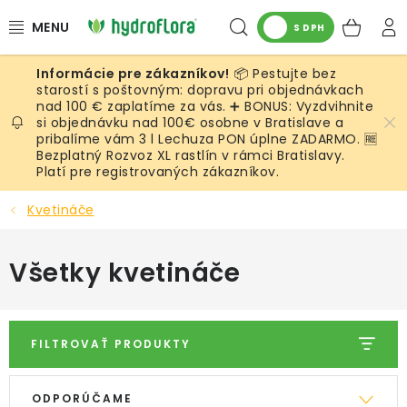
Prejsť
Hľadať
NÁK
na
S DPH
obsah
KOŠ
📦 Pestujte bez
RASTLINY
starostí s poštovným: dopravu pri objednávkach
nad 100 € zaplatíme za vás. ➕ BONUS: Vyzdvihnite
si objednávku nad 100€ osobne v Bratislave a
UMELÉ RASTLINY
pribalíme vám 3 l Lechuza PON úplne ZADARMO. 🆓
Bezplatný Rozvoz XL rastlín v rámci Bratislavy.
KVETINÁČE
Platí pre registrovaných zákazníkov.
Kvetináče
SUBSTRÁTY A PRÍSLUŠENSTVO
Všetky kvetináče
SERVIS INTERIÉROVEJ ZELENE
MACHY
FILTROVAŤ PRODUKTY
ŽIVÉ STENY
V
R
ODPORÚČAME