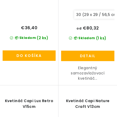
30 (29 x 29 / 56,5 c
€36,40
€80,32
od
(2 ks)
📦 Skladom
(1 ks)
📦 Skladom
DO KOŠÍKA
DETAIL
Elegantný
samozavlažovací
kvetináč...
Kvetináč Capi Lux Retro
Kvetináč Capi Nature
V15cm
Craft V13cm