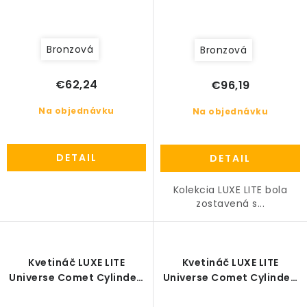
Bronzová
Bronzová
€62,24
€96,19
Na objednávku
Na objednávku
DETAIL
DETAIL
Kolekcia LUXE LITE bola
zostavená s...
Kvetináč LUXE LITE
Kvetináč LUXE LITE
Universe Comet Cylinder,
Universe Comet Cylinder,
33/31 cm, bronzová
40/38 cm, bronzová