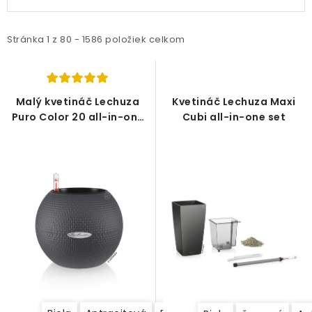
ý
a
ODBORNÉ ČLÁNKY
p
d
MACHOVÉ STENY
i
e
Stránka
1
z
80
-
1586
položiek celkom
s
n
INTERIÉROVÉ DEKORÁCIE
p
i
r
e
Malý kvetináč Lechuza
Kvetináč Lechuza Maxi
BLOG
o
p
Puro Color 20 all-in-one
Cubi all-in-one set
set
d
r
NA OBJEDNÁVKU
u
o
k
d
AKCIA
t
u
o
k
NOVINKY
v
t
o
TEDE
v
SUBSTRÁTY A HNOJIVÁ