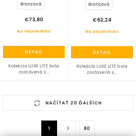
Bronzová
Bronzová
€73,80
€62,24
Na objednávku
Na objednávku
DETAIL
DETAIL
Kolekcia LUXE LITE bola
Kolekcia LUXE LITE bola
zostavená s...
zostavená s...
O
NAČÍTAŤ 20 ĎALŠÍCH
v
l
á
S
d
1
80
t