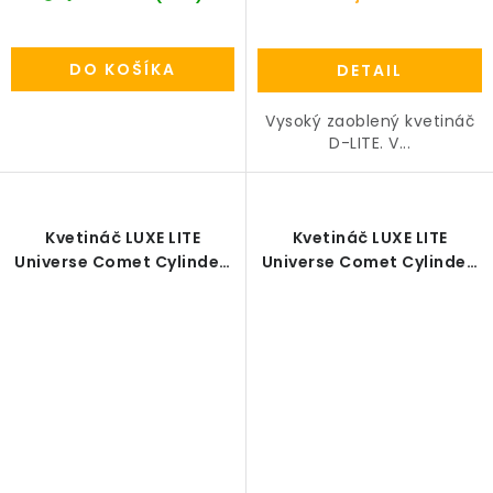
DO KOŠÍKA
DETAIL
Vysoký zaoblený kvetináč
D-LITE. V...
Kvetináč LUXE LITE
Kvetináč LUXE LITE
Universe Comet Cylinder,
Universe Comet Cylinder,
23/22 cm, bronzová
28/27 cm, bronzová