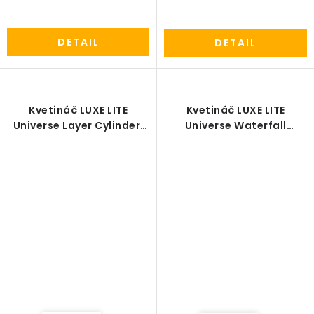
DETAIL
DETAIL
Kvetináč LUXE LITE
Kvetináč LUXE LITE
Universe Layer Cylinder,
Universe Waterfall
28/27 cm, bronzová
Cylinder, 23/22 cm,
bronzová