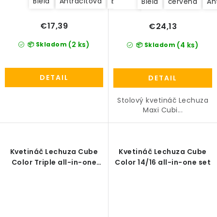
Biela
Antracitová
Béžová/Krémová
Biela
červená
An
PRÍSLUŠENSTVO
€17,39
€24,13
KVETINÁČE
(2 ks)
📦 Skladom
(4 ks)
📦 Skladom
KVETINÁČE A OBALY NA RASTLINY
DETAIL
DETAIL
ZNAČKY
Stolový kvetináč Lechuza
Maxi Cubi...
Obchodné podmienky
Podmienky ochrany osobných údajov
O nás
Spôsoby platby
Informácie o doprave
Kvetináč Lechuza Cube
Kvetináč Lechuza Cube
Kontakt / Právne údaje
Color Triple all-in-one
Color 14/16 all-in-one set
set