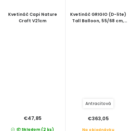
Kvetináč Capi Nature
Kvetináč GRIGIO (D-lite)
Craft V21cm
Tall Balloon, 55/68 cm,
antracitová betónová
Antracitová
€47,85
€363,05
(2 ks)
📦 Skladom
Na objednávku